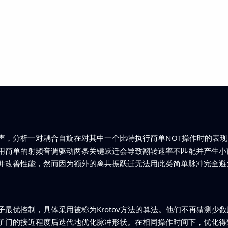
声，分析一对耦合自旋在对其中一个比特执行简单NOT操作时的表
用简单的射频音调驱动两条关键跃迁会导致翻转速率不匹配并产生小
并改善性能，然而因为额外的离共振跃迁无法用此类简单脉冲完全避
最优控制，具体采用被称为Krotov方法的算法。他们不再猜测少
子门的接近程度后迭代地优化脉冲形状。在相同操作时间下，优化得