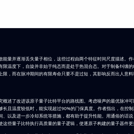
散能量并逐渐丢失量子相位，这些过程由两个特征时间尺度描述。作
有限温度下，自旋并非始于纯态而是处于热混合态。对于制备纠缠的B
上限，而在脉冲期间的有限寿命只要不是过短，其影响反而出人意料
究概述了改进该原子量子比特平台的路线图。考虑噪声的最优脉冲可
够长且温度较低时，能实现超过90%的门保真度。作者指出，在控
间、以及进一步冷却系统等措施，都有助于提升性能。用通俗的话说
使这些量子比特执行高质量的量子逻辑，使逐原子构建的量子器件更