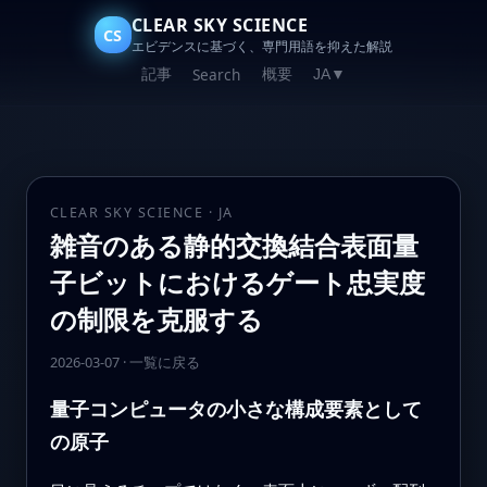
CLEAR SKY SCIENCE
CS
エビデンスに基づく、専門用語を抑えた解説
記事
概要
Search
JA
▼
CLEAR SKY SCIENCE · JA
雑音のある静的交換結合表面量
子ビットにおけるゲート忠実度
の制限を克服する
2026-03-07
·
一覧に戻る
量子コンピュータの小さな構成要素として
の原子