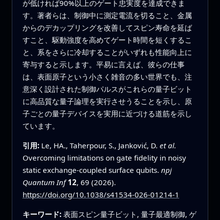
が低ければ90%以上のゲート忠実度を達成できま
す。著者らは、制御中に測定電流を切ること、金属
からのデカップリングを改善してスピン寿命を延ば
すこと、駆動強度を高めてゲート時間を短くするこ
と、系をさらに冷却することがいずれも性能向上に
寄与すると示します。平易に言えば、彼らの仕事
は、表面原子という小さく雑音の多い世界でも、注
意深く設計された制御パルスがこれらの量子ビット
に高品質な量子論理を実行させうることを示し、原
子ごとの量子デバイスを実用に近づける道筋を示し
ています。
引用:
Le, HA., Taherpour, S., Janković, D.
et al.
Overcoming limitations on gate fidelity in noisy
static exchange-coupled surface qubits.
npj
Quantum Inf
12
, 69 (2026).
https://doi.org/10.1038/s41534-026-01214-1
キーワード:
表面スピン量子ビット, 量子最適制御, ゲ