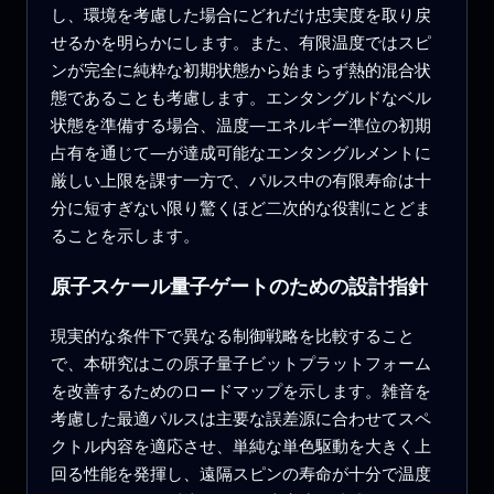
し、環境を考慮した場合にどれだけ忠実度を取り戻
せるかを明らかにします。また、有限温度ではスピ
ンが完全に純粋な初期状態から始まらず熱的混合状
態であることも考慮します。エンタングルドなベル
状態を準備する場合、温度—エネルギー準位の初期
占有を通じて—が達成可能なエンタングルメントに
厳しい上限を課す一方で、パルス中の有限寿命は十
分に短すぎない限り驚くほど二次的な役割にとどま
ることを示します。
原子スケール量子ゲートのための設計指針
現実的な条件下で異なる制御戦略を比較すること
で、本研究はこの原子量子ビットプラットフォーム
を改善するためのロードマップを示します。雑音を
考慮した最適パルスは主要な誤差源に合わせてスペ
クトル内容を適応させ、単純な単色駆動を大きく上
回る性能を発揮し、遠隔スピンの寿命が十分で温度