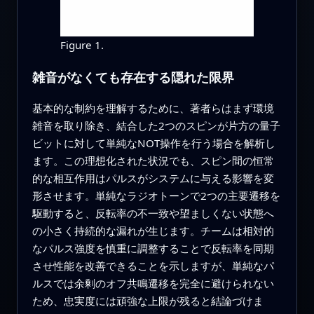
Figure 1.
雑音がなくても存在する隠れた限界
基本的な制約を理解するために、著者らはまず環境
雑音を取り除き、結合した2つのスピンが片方の量子
ビットに対して単純なNOT操作を行う場合を解析し
ます。この理想化された状況でも、スピン間の恒常
的な相互作用はパルスがシステムに与える影響を変
形させます。単純なラジオトーンで2つの主要遷移を
駆動すると、反転率の不一致や望ましくない状態へ
の小さく持続的な漏れが生じます。チームは相対的
なパルス強度を慎重に調整することで反転率を同期
させ性能を改善できることを示しますが、単純なパ
ルスでは余剰のオフ共鳴遷移を完全に避けられない
ため、忠実度には頑強な上限が残ると結論づけま