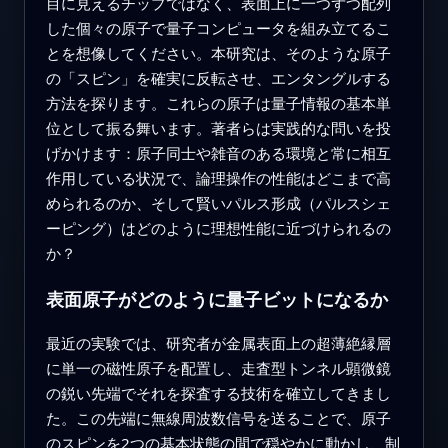
目に見えるチップではなく、表面上に一つずつ配列
した個々の原子で量子コンピュータを組み立てるこ
とを想像してください。本研究は、そのような原子
の「スピン」を確実に反転させ、エンタングルする
方法を探ります。これらの原子は量子情報の基本単
位として振る舞います。著者らは実践的な問いを投
げかけます：原子同士や雑音のある環境と常に相互
作用している状況で、論理操作の性能はどこまで高
められるのか、そして賢いパルス形成（パルスシェ
ーピング）はどのように理想性能に近づけられるの
か？
表面原子がどのように量子ビットになるか
最近の実験では、研究者が金属表面上の超薄絶縁層
に単一の磁性原子を配置し、走査型トンネル顕微鏡
の鋭い先端でそれを探査する技術を確立してきまし
た。この先端に無線周波数信号を送ることで、原子
のスピンを2つの基本状態の間で穏やかに動かし、制