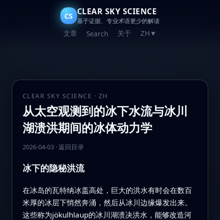
CLEAR SKY SCIENCE
CS
基于证据、专业术语更少的解读
文章
关于
Search
ZH
▼
CLEAR SKY SCIENCE · ZH
从太空观测到的冰下水流与冰川
湖溃洪期间的冰体动力学
2026-04-03
·
返回目录
冰下的隐秘洪流
在冰岛的瓦特纳冰盖高处，巨大的洪水有时会在数百
米厚的冰层下悄然奔涌，然后从冰川边缘爆发出来。
这些称为jökulhlaup的冰川湖溃决洪水，能够改造河