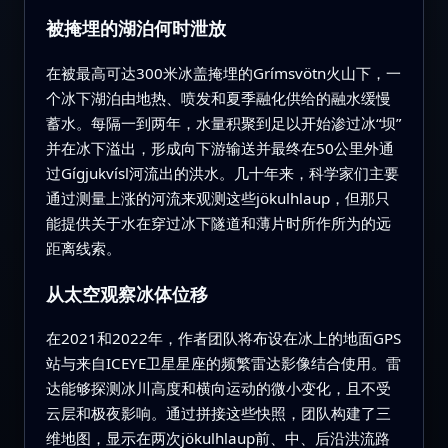
被掩埋的湖泊何时泄放
在被最高可达300米冰盖掩埋的Grímsvötn火山下，一
个冰下湖泊由地热、喷发和夏季融化供给的融水缓慢
蓄水。每隔一到两年，水量积聚到足以开始渗过冰“坝”
并在冰下溢出，形成向下游输送并最终在50公里外通
过Gígjukvísl河流出的洪水。几十年来，科学家们主要
通过测量上涨的河流来观测这些jökulhlaup，但那只
能提供关于水在穿过冰下隧道和薄片时所作所为的远
距离线索。
从太空观察冰体位移
在2021和2022年，作者团队将布设在冰上的地面GPS
站与来自ICEYE卫星星座的频繁雷达影像结合使用。雷
达能够探测冰川高度和横向运动的微小变化，且不受
云层和极夜影响。通过拼接这些快照，团队构建了三
维地图，显示在两次jökulhlaup前、中、后沿洪流路