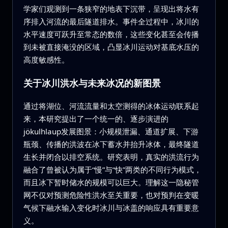
学家们观测到一条狭窄的地表下沉带，呈现出将水有
序排入河流的最后隧道排水。事件全过程中，冰川的
水平速度可跃升至常态的数倍，这些变化甚至会传播
到未被直接淹没的区域，凸显冰川运动对基底水压的
高度敏感性。
关于冰川洪水与未来冰况的新图景
通过将湖位、河流流量和太空测得的冰体运动联系起
来，本研究提出了一个统一的、逐步演进的
jökulhlaup发展图景：小规模泄漏、通道扩展、下游
瓶颈、传播的洪波在冰下蓄水并抬升冰体，最终隧道
生长并闭合以排空系统。研究表明，真实的洪流行为
融合了曾被认为属于“慢”与“快”两类的不同行为模式，
而且冰下暂时储水的规模可以巨大。理解这一隐秘管
网不仅对预测危险性洪水至关重要，也对预判在变暖
气候下融水输入变化时冰川与冰盖的响应具有重要意
义。