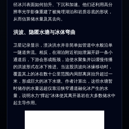
径冰川表面如何抬升、下沉和加速。他们还利用高分
辨率光学影像重建了被掩埋湖泊和岩质谷底的形状，
从而估算储水量及其去向。
洪波、隐匿水塘与冰体弯曲
卫星记录显示，溃决洪水并非简单如管道中水般沿单
一隧道奔流。相反，在湖泊附近初始泄漏开辟一条小
通道后，下游会形成瓶颈，迫使水聚集并以缓慢传播
的洪波形式在冰下推进。当这股洪波向冰缘移动时，
覆盖其上的冰在数十公里范围内局部离床抬升超过一
米，形成巨大的冰下水塘。作者计算出，这些水塘暂
时储存的水量远超仅靠沿狭窄通道融化冰产生的水
量，说明水力“撑起”冰体使其离开基岩在大多数储水中
起主导作用。