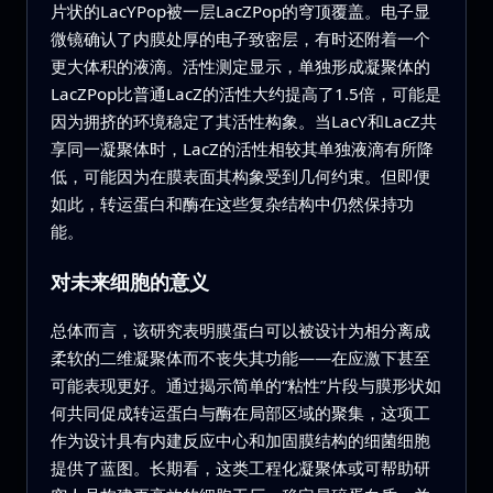
片状的LacYPop被一层LacZPop的穹顶覆盖。电子显
微镜确认了内膜处厚的电子致密层，有时还附着一个
更大体积的液滴。活性测定显示，单独形成凝聚体的
LacZPop比普通LacZ的活性大约提高了1.5倍，可能是
因为拥挤的环境稳定了其活性构象。当LacY和LacZ共
享同一凝聚体时，LacZ的活性相较其单独液滴有所降
低，可能因为在膜表面其构象受到几何约束。但即便
如此，转运蛋白和酶在这些复杂结构中仍然保持功
能。
对未来细胞的意义
总体而言，该研究表明膜蛋白可以被设计为相分离成
柔软的二维凝聚体而不丧失其功能——在应激下甚至
可能表现更好。通过揭示简单的“粘性”片段与膜形状如
何共同促成转运蛋白与酶在局部区域的聚集，这项工
作为设计具有内建反应中心和加固膜结构的细菌细胞
提供了蓝图。长期看，这类工程化凝聚体或可帮助研