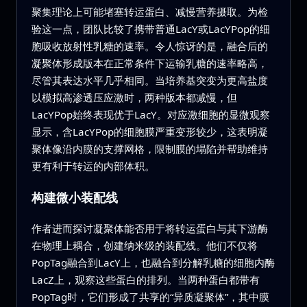
聚集理论上可能堵塞转运蛋白、减慢营养摄取。为检
验这一点，团队比较了携带普通LacY或LacYPop的细
胞吸收放射性乳糖的速率。令人惊讶的是，融合后的
凝聚体形成版本在正常条件下运输乳糖的速率略高，
尽管其表达水平几乎相同。当培养基突变为更高盐度
以模拟高渗透压应激时，两种版本都减慢，但
LacYPop始终表现优于LacY。对应激细胞的显微观察
显示，含LacYPop的细胞膜严重变形较少，这表明凝
聚体像沿内膜的支撑网格，限制膜的塌陷并帮助维持
更有利于转运的内部体积。
构建微小装配线
作者进而探讨凝聚体能否用于将转运蛋白与其下游酶
在物理上耦合，创建纳米级的装配线。他们不仅将
PopTag融合到LacY上，也融合到分解乳糖的细胞内酶
LacZ上，观察这些蛋白的排列。当两种蛋白都带有
PopTag时，它们形成了共享的“异质凝聚体”，其中膜