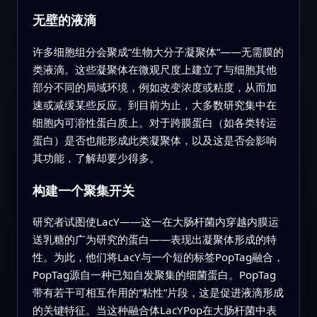
无壁的液滴
许多细胞组分会聚成“生物大分子凝聚体”——无需膜的
类液滴。这些凝聚体在微观尺度上建立了与细胞其他
部分不同的局域环境，例如改变浓度或粘度，从而加
速或减缓某些反应。到目前为止，大多数研究集中在
细胞内可溶性蛋白质上。对于跨膜蛋白（如各类转运
蛋白）是否也能形成此类凝聚体，以及这是否会影响
其功能，了解却要少得多。
构建一个聚集开关
研究者试图使LacY——这一在大肠杆菌内穿越内膜运
送乳糖的广为研究的蛋白——表现出凝聚体形成的特
性。为此，他们将LacY与一个短的标签PopTag融合，
PopTag源自一种已知自发聚集的细菌蛋白。PopTag
带有若干可相互作用的“粘性”片段，这是促进液滴形成
的关键特征。当这种融合体LacYPop在大肠杆菌中表