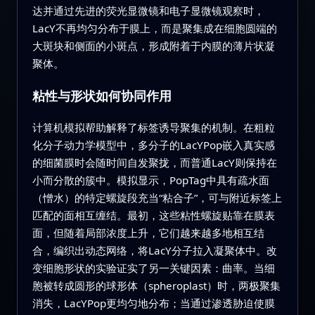
达并通过先进的荧光显微镜和电子显微镜观察时，
LacY不再均匀分布于膜上，而是聚集成在细胞圆端的
大斑块和侧面的小斑点，形成附着于内膜的薄片状凝
聚体。
粘性与形状如何协同作用
计算机模拟帮助解释了标签诱导聚集的机制。在粗粒
化分子动力学模型中，多分子的LacYPop嵌入真实感
的细菌膜时会随时间自发聚拢，而普通LacY则保持在
小而分散的簇中。模拟显示，PopTag中具有疏水面
（憎水）的特定螺旋段充当“粘合子”，可与附近标签上
匹配的面相互缠结。最初，这些粘性螺旋贴靠在膜表
面，但随着局部浓度上升，它们越来越多地相互结
合，编织出动态网络，将LacY分子拉入凝聚体中。改
变细胞形状的实验证实了另一关键因素：曲率。当细
胞被转成圆形的球形体（spheroplast）时，两极聚集
消失，LacYPop更均匀地分布；当通过渗透胁迫使膜