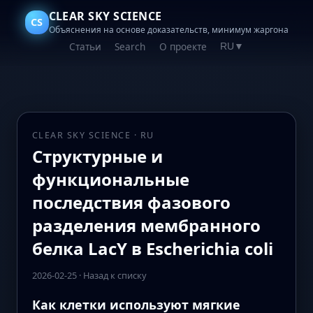
CLEAR SKY SCIENCE
CS
Объяснения на основе доказательств, минимум жаргона
Статьи
Search
О проекте
RU
▼
CLEAR SKY SCIENCE · RU
Структурные и
функциональные
последствия фазового
разделения мембранного
белка LacY в Escherichia coli
2026-02-25
·
Назад к списку
Как клетки используют мягкие