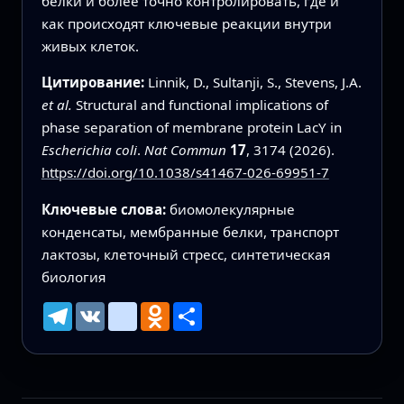
белки и более точно контролировать, где и
как происходят ключевые реакции внутри
живых клеток.
Цитирование:
Linnik, D., Sultanji, S., Stevens, J.A.
et al.
Structural and functional implications of
phase separation of membrane protein LacY in
Escherichia coli
.
Nat Commun
17
, 3174 (2026).
https://doi.org/10.1038/s41467-026-69951-7
Ключевые слова:
биомолекулярные
конденсаты, мембранные белки, транспорт
лактозы, клеточный стресс, синтетическая
биология
Telegram
VK
mailru
Odnoklassniki
Ресурс