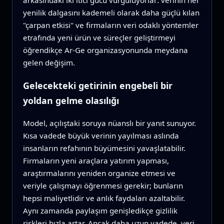
arkasındaki iki itici gücü vurguluyorlar: verinin her
yenilik dalgasını kademeli olarak daha güçlü kılan
"çarpan etkisi" ve firmaların veri odaklı yöntemler
etrafında yeni ürün ve süreçler geliştirmeyi
öğrendikçe Ar-Ge organizasyonunda meydana
gelen değişim.
Gelecekteki getirinin engebeli bir
yoldan gelme olasılığı
Model, açılıştaki soruya nüanslı bir yanıt sunuyor.
Kısa vadede büyük verinin yayılması aslında
insanların refahının büyümesini yavaşlatabilir.
Firmaların yeni araçlara yatırım yapması,
araştırmalarını yeniden organize etmesi ve
veriyle çalışmayı öğrenmesi gerekir; bunların
hepsi maliyetlidir ve anlık faydaları azaltabilir.
Aynı zamanda paylaşım genişledikçe gizlilik
riskleri hızla artar. Ancak daha uzun vadede, veri