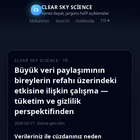
CLEAR SKY SCIENCE
CS
Kanıta dayalı, jargonu hafif açıklamalar
Makaleler
Search
Hakkında
TR
▼
CLEAR SKY SCIENCE · TR
Büyük veri paylaşımının
bireylerin refahı üzerindeki
etkisine ilişkin çalışma —
tüketim ve gizlilik
perspektifinden
2026-03-17
·
Dizine geri dön
Verileriniz ile cüzdanınız neden