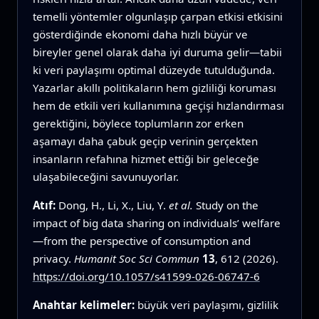
temelli yöntemler olgunlaşıp çarpan etkisi etkisini
gösterdiğinde ekonomi daha hızlı büyür ve
bireyler genel olarak daha iyi duruma gelir—tabii
ki veri paylaşımı optimal düzeyde tutulduğunda.
Yazarlar akıllı politikaların hem gizliliği koruması
hem de etkili veri kullanımına geçişi hızlandırması
gerektiğini, böylece toplumların zor erken
aşamayı daha çabuk geçip verinin gerçekten
insanların refahına hizmet ettiği bir geleceğe
ulaşabileceğini savunuyorlar.
Atıf:
Dong, H., Li, X., Liu, Y.
et al.
Study on the
impact of big data sharing on individuals’ welfare
—from the perspective of consumption and
privacy.
Humanit Soc Sci Commun
13
, 612 (2026).
https://doi.org/10.1057/s41599-026-06747-6
Anahtar kelimeler:
büyük veri paylaşımı, gizlilik