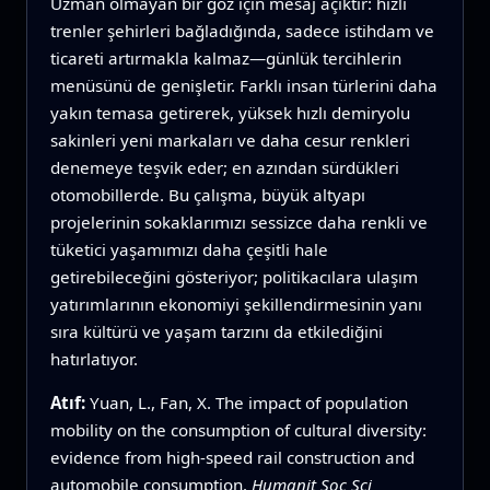
Uzman olmayan bir göz için mesaj açıktır: hızlı
trenler şehirleri bağladığında, sadece istihdam ve
ticareti artırmakla kalmaz—günlük tercihlerin
menüsünü de genişletir. Farklı insan türlerini daha
yakın temasa getirerek, yüksek hızlı demiryolu
sakinleri yeni markaları ve daha cesur renkleri
denemeye teşvik eder; en azından sürdükleri
otomobillerde. Bu çalışma, büyük altyapı
projelerinin sokaklarımızı sessizce daha renkli ve
tüketici yaşamımızı daha çeşitli hale
getirebileceğini gösteriyor; politikacılara ulaşım
yatırımlarının ekonomiyi şekillendirmesinin yanı
sıra kültürü ve yaşam tarzını da etkilediğini
hatırlatıyor.
Atıf:
Yuan, L., Fan, X. The impact of population
mobility on the consumption of cultural diversity:
evidence from high-speed rail construction and
automobile consumption.
Humanit Soc Sci