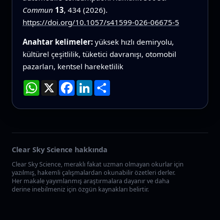
Commun
13
, 434 (2026).
https://doi.org/10.1057/s41599-026-06675-5
Anahtar kelimeler:
yüksek hızlı demiryolu,
kültürel çeşitlilik, tüketici davranışı, otomobil
pazarları, kentsel hareketlilik
WhatsApp
X
Facebook
LinkedIn
Paylaş
Clear Sky Science hakkında
Clear Sky Science, meraklı fakat uzman olmayan okurlar için
yazılmış, hakemli çalışmalardan okunabilir özetleri derler.
Her makale yayımlanmış araştırmalara dayanır ve daha
derine inebilmeniz için özgün kaynakları belirtir.