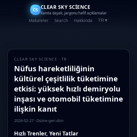
CLEAR SKY SCIENCE
CS
Kanıta dayalı, jargonu hafif açıklamalar
Makaleler
Search
Hakkında
TR
▼
CLEAR SKY SCIENCE · TR
Nüfus hareketliliğinin
kültürel çeşitlilik tüketimine
etkisi: yüksek hızlı demiryolu
inşası ve otomobil tüketimine
ilişkin kanıt
2026-02-27
·
Dizine geri dön
Hızlı Trenler, Yeni Tatlar