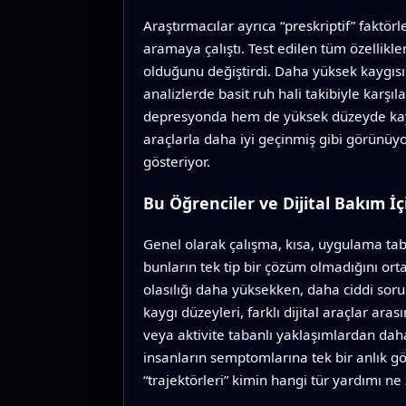
Araştırmacılar ayrıca “preskriptif” fakt
aramaya çalıştı. Test edilen tüm özellikle
olduğunu değiştirdi. Daha yüksek kaygısı o
analizlerde basit ruh hali takibiyle karşı
depresyonda hem de yüksek düzeyde kaygı
araçlarla daha iyi geçinmiş gibi görünüyo
gösteriyor.
Bu Öğrenciler ve Dijital Bakım İ
Genel olarak çalışma, kısa, uygulama tab
bunların tek tip bir çözüm olmadığını or
olasılığı daha yüksekken, daha ciddi soru
kaygı düzeyleri, farklı dijital araçlar ar
veya aktivite tabanlı yaklaşımlardan daha 
insanların semptomlarına tek bir anlık g
“trajektörleri” kimin hangi tür yardımı n