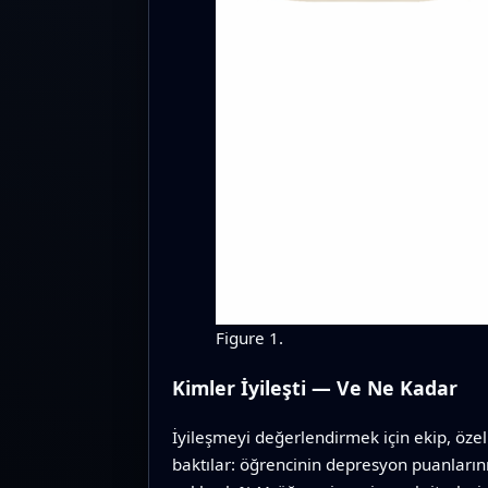
Figure 1.
Kimler İyileşti — Ve Ne Kadar
İyileşmeyi değerlendirmek için ekip, özell
baktılar: öğrencinin depresyon puanların