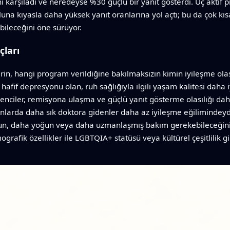
i karşıladı ve neredeyse %30 güçlü bir yanıt gösterdi. Üç aktif 
una kıyasla daha yüksek yanıt oranlarına yol açtı; bu da çok kıs
abileceğini öne sürüyor.
çları
erin, hangi program verildiğine bakılmaksızın kimin iyileşme ol
afif depresyonu olan, ruh sağlığıyla ilgili yaşam kalitesi daha 
ğrenciler, remisyona ulaşma ve güçlü yanıt gösterme olasılığı dah
larda daha sık doktora gidenler daha az iyileşme eğilimindeydi
n, daha yoğun veya daha uzmanlaşmış bakım gerekebileceğini d
fik özellikler ile LGBTQIA+ statüsü veya kültürel çeşitlilik gib