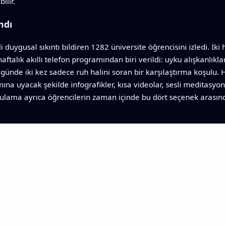
ilir.
ndı
 duygusal sıkıntı bildiren 1282 üniversite öğrencisini izledi. İk
haftalık akıllı telefon programından biri verildi: uyku alışkanlıkl
 günde iki kez sadece ruh halini soran bir karşılaştırma koşulu
na uyacak şekilde infografikler, kısa videolar, sesli meditasyonl
lama ayrıca öğrencilerin zaman içinde bu dört seçenek arasında