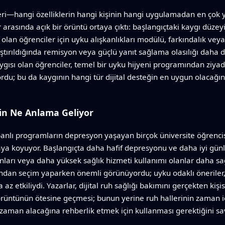
örleri—hangi özelliklerin hangi kişinin hangi uygulamadan en çok
r arasında açık bir örüntü ortaya çıktı: başlangıçtaki kaygı düze
lan öğrenciler için uyku alışkanlıkları modülü, farkındalık veya 
laştırıldığında remisyon veya güçlü yanıt sağlama olasılığı daha
sı olan öğrenciler, temel bir uyku hijyeni programından ziyade
rdu; bu da kaygının hangi tür dijital desteğin en uygun olacağın
çin Ne Anlama Geliyor
anlı programların depresyon yaşayan birçok üniversite öğrencis
taya koyuyor. Başlangıçta daha hafif depresyonu ve daha iyi günl
nları veya daha yüksek sağlık hizmeti kullanımı olanlar daha sağ
asından seçim yaparken önemli görünüyordu; uyku odaklı öneriler, 
az etkiliydi. Yazarlar, dijital ruh sağlığı bakımını gerçekten kişi
örüntünün ötesine geçmesi; bunun yerine ruh hallerinin zaman iç
e zaman alacağına rehberlik etmek için kullanması gerektiğini s