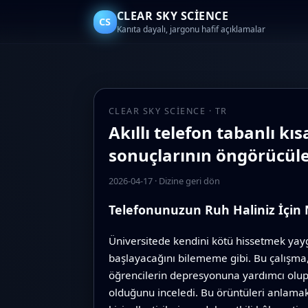
CLEAR SKY SCIENCE
CS
Kanıta dayalı, jargonu hafif açıklamalar
CLEAR SKY SCIENCE · TR
Akıllı telefon tabanlı k
sonuçlarının öngörücüle
2026-04-17
·
Dizine geri dön
Telefonunuzun Ruh Haliniz İçin
Üniversitede kendini kötü hissetmek yayg
başlayacağını bilememe gibi. Bu çalışma, 
öğrencilerin depresyonuna yardımcı olup 
olduğunu inceledi. Bu örüntüleri anlamak,