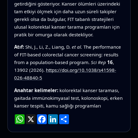
getirdiğini gösteriyor. Kanser ölümleri üzerindeki
tam etkiyi ölçmek için daha uzun süreli takipler
gerekli olsa da bulgular, FIT tabanlı stratejileri
ulusal kolorektal kanser tarama programları için
pratik bir omurga olarak destekliyor.
Atıf:
Shi, J., Li, Z., Liang, D.
et al.
The performance
of FIT-based colorectal cancer screening: results
from a population-based program.
Sci Rep
16
,
13902 (2026).
https://doi.org/10.1038/s41598-
026-48840-5
Anahtar kelimeler:
kolorektal kanser taraması,
gaitada immünokimyasal test, kolonoskopi, erken
kanser tespiti, kamu sağlığı programları
WhatsApp
X
Facebook
LinkedIn
Paylaş