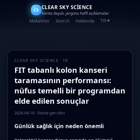
CLEAR SKY SCIENCE
CS
Kanıta dayalı, jargonu hafif açıklamalar
Makaleler
Search
Hakkında
TR
▼
CLEAR SKY SCIENCE · TR
FIT tabanlı kolon kanseri
taramasının performansı:
nüfus temelli bir programdan
elde edilen sonuçlar
2026-04-16
·
Dizine geri dön
Günlük sağlık için neden önemli
Kolorektal kanser dünya çapında en ölümcül