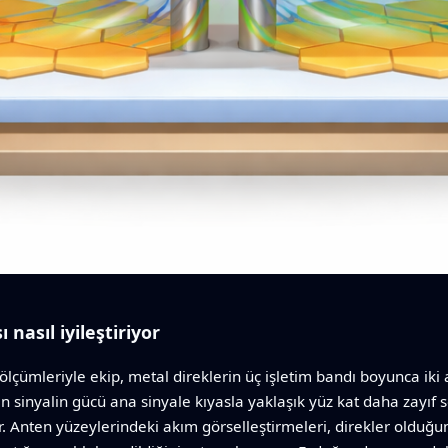
nasıl iyileştiriyor
ölçümleriyle ekip, metal direklerin üç işletim bandı boyunca ik
ızan sinyalin gücü ana sinyale kıyasla yaklaşık yüz kat daha zayı
yor. Anten yüzeylerindeki akım görselleştirmeleri, direkler old