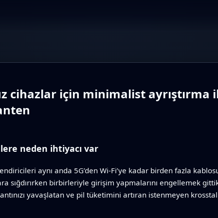
uz cihazlar için minimalist ayrıştırma
anten
lere neden ihtiyacı var
lendiricileri aynı anda 5G’den Wi‑Fi’ye kadar birden fazla kablos
ra sığdırırken birbirleriyle girişim yapmalarını engellemek gitti
tınızı yavaşlatan ve pil tüketimini artıran istenmeyen krosstalk