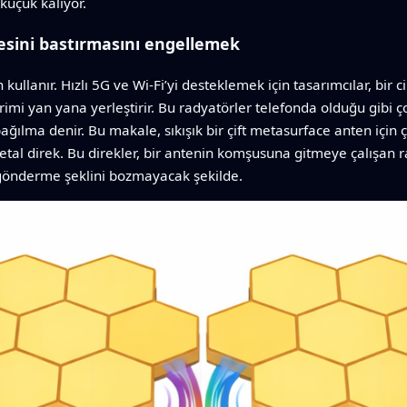
e küçük kalıyor.
sesini bastırmasını engellemek
kullanır. Hızlı 5G ve Wi‑Fi’yi desteklemek için tasarımcılar, bir c
rimi yan yana yerleştirir. Bu radyatörler telefonda olduğu gibi 
bağılma denir. Bu makale, sıkışık bir çift metasurface anten için 
metal direk. Bu direkler, bir antenin komşusuna gitmeye çalışan ra
 gönderme şeklini bozmayacak şekilde.