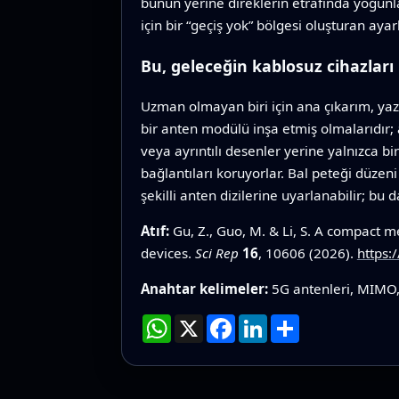
bunun yerine direklerin etrafında yoğunla
için bir “geçiş yok” bölgesi oluşturan ayar
Bu, geleceğin kablosuz cihazları
Uzman olmayan biri için ana çıkarım, yaz
bir anten modülü inşa etmiş olmalarıdır
veya ayrıntılı desenler yerine yalnızca b
bağlantıları koruyorlar. Bal peteği düzeni
şekilli anten dizilerine uyarlanabilir; bu
Atıf:
Gu, Z., Guo, M. & Li, S. A compact 
devices.
Sci Rep
16
, 10606 (2026).
https:
Anahtar kelimeler:
5G antenleri, MIMO, 
WhatsApp
X
Facebook
LinkedIn
Paylaş