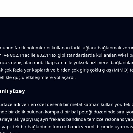
munun farklı bölümlerini kullanan farklı ağlara bağlanmak zoru
ını ve 802.11ac ile 802.11ax gibi standartlarda kullanılan Wi‑Fi 
ancak geniş alan mobil kapsama ile yüksek hızlı yerel bağlantılar 
 çok fazla yer kaplardı ve birden çok giriş çoklu çıkış (MIMO) tek
likle güçlü etkileşimlere yol açardı.
enli yüzey
face adı verilen özel desenli bir metal katman kullanıyor. Tek
linde bir delik bulunan kompakt bir bal peteği düzeninde sıralıyo
yarlayarak yapıyı üç ayrı frekans bandında temizce rezonans yapm
 yapı, tek bir bağlantının tüm üç bandı verimli biçimde uyarmas