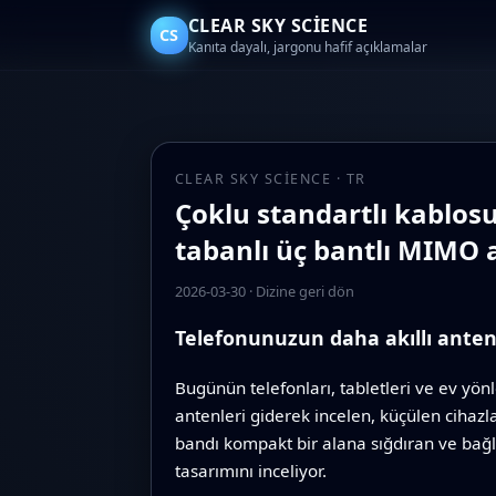
CLEAR SKY SCIENCE
CS
Kanıta dayalı, jargonu hafif açıklamalar
CLEAR SKY SCIENCE · TR
Çoklu standartlı kablos
tabanlı üç bantlı MIMO 
2026-03-30
·
Dizine geri dön
Telefonunuzun daha akıllı anten
Bugünün telefonları, tabletleri ve ev yön
antenleri giderek incelen, küçülen cihazla
bandı kompakt bir alana sığdıran ve bağlan
tasarımını inceliyor.