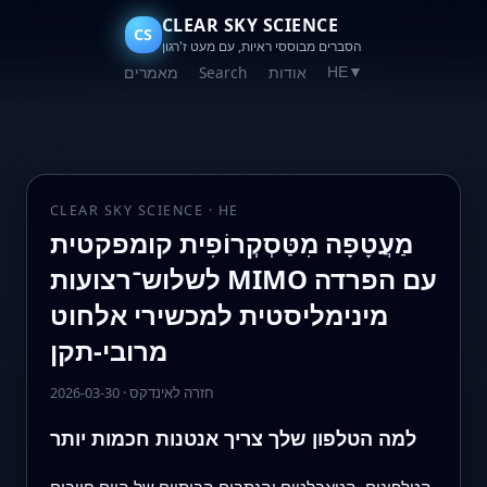
CLEAR SKY SCIENCE
CS
הסברים מבוססי ראיות, עם מעט ז'רגון
אודות
Search
מאמרים
HE
▼
CLEAR SKY SCIENCE · HE
מַעֲטָפָה מִטַּסְקְרוֹפִית קומפקטית
לשלוש־רצועות MIMO עם הפרדה
מינימליסטית למכשירי אלחוט
מרובי‑תקן
חזרה לאינדקס
·
2026-03-30
למה הטלפון שלך צריך אנטנות חכמות יותר
הטלפונים, הטאבלטים והנתבים הביתיים של היום חייבים