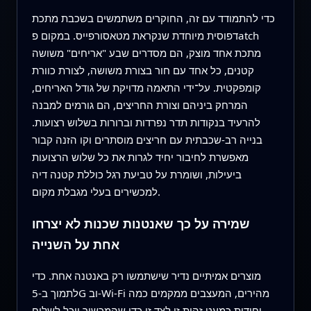
כדי להתמודד עם זה, החוקרים משתמשים בשכבת מתכת
דפוסית מיוחדת שנקראת מטאסורפייס. במקום פatch
מתכת אחד מוצק, הם מסדרים שבע "אריחים" משושה
קטנים, כל אחד עם חור בצורת משושה, לצורת כוורת
קומפקטית. על־ידי התאמה מדויקת של גודל האריחים,
המרחק ביניהם וצורת החריצים, הם גורמים למבנה
להרעיד בנקודות תדר נפרדות וברורות בשלוש רצועות.
בנייה רב‑שכבתית עם חריצים מוסתרים וקו הזנה קבור
מאפשרת לחיבור יחיד לגרות את כל שלוש הרצועות
ביעילות, ושומרת על טביעת רגל כוללת קטנה דיה
למכשירים בעלי מגבלת מקום.
שמירה על כך שאנטנות שכנות לא יצרחו
אחת על השנייה
מוצרים אמיתיים נדיר שישתמשו רק באנטנה אחת. כדי
לתמוך ב‑5G וב‑Wi‑Fi מהירים, המעצבים ממקמים כמה
יחידות כמעט זהות זו לצד זו כדי שהמכשיר יוכל לשלוח