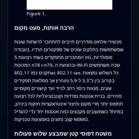
Figure 1.
הרבה אותות, מעט מקום
מכשירי אלחוט מודרניים חייבים להתחבר לרשתות שונות
שמשתמשות בחלקים שונים של ספקטרום הרדיו. בעבודה
זו המחברים מתמקדים בשתי רצועות 5G פופולריות,
המכונות n78 ו‑n79, וברצועת ה‑Wi‑Fi שבה משתמשים
תקנים כמו 802.11ac ו‑802.11ax. כל השלוש נמצאות
בקירוב בין כ־3.3 ל‑5.9 גיגהרץ אך ממלאות תפקידים
שונים, מטווח כיסוי רחב לנייד ועד קישורים מקומיים
מהירים. בניית אנטנות נפרדות וקונבנציונליות לכל רצועה
תתפוס יותר מדי מקום ותיצור אינטראקציות חזקות ביניהן,
במיוחד כשמעצבים מקבצים כמה אנטנות יחד כדי להגדיל
קצב נתונים באמצעות טכניקות MIMO.
משטח דפוסי קטן שמבצע שלוש פעולות