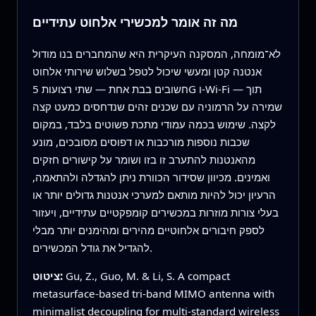
מה זה אומר למכשירי אלחוט עתידיים
לא־מומחה, המסקנה העיקרית היא שהמחברים בנו מודול
אנטנה קטן ומעשי שיכול לטפל בשלוש שירותי אלחוט
חשובים בבת אחת — שתי רצועות 5G ו‑Wi‑Fi — תוך
שמירה על הרמוניה עם שכנים זהים שנדחסים כמעט קצה
לקצה. שימוש בכמה עמודי מתכת פשוטים בלבד, במקום
שכבות נוספות מורכבות או דפוסים מסובכים, מונע
מהאנטנות להתערב זו בזו ושומר על קישורים חזקים
ואמינים. מכיוון שסידור הכוורת ניתן להגדלה ולהתאמה,
הרעיון יכול להיות מותאם למערכי אנטנות גדולים יותר או
בעלי צורות מוזרות במכשירים קומפקטיים עתידיים, ויעזור
לספק חיבורים אלחוטיים מהירים ומהימנים יותר מבלי
להגדיל את גודל המכשירים.
Gu, Z., Guo, M. & Li, S. A compact
ציטוט:
metasurface-based tri-band MIMO antenna with
minimalist decoupling for multi-standard wireless