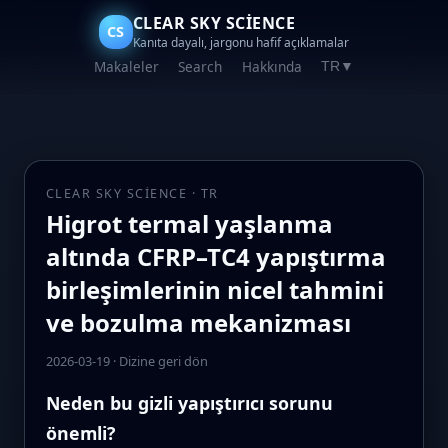
CLEAR SKY SCIENCE
CS
Kanıta dayalı, jargonu hafif açıklamalar
Makaleler
Search
Hakkında
TR
▼
CLEAR SKY SCIENCE · TR
Higrot termal yaşlanma
altında CFRP–TC4 yapıştırma
birleşimlerinin nicel tahmini
ve bozulma mekanizması
2026-03-19
·
Dizine geri dön
Neden bu gizli yapıştırıcı sorunu
önemli?