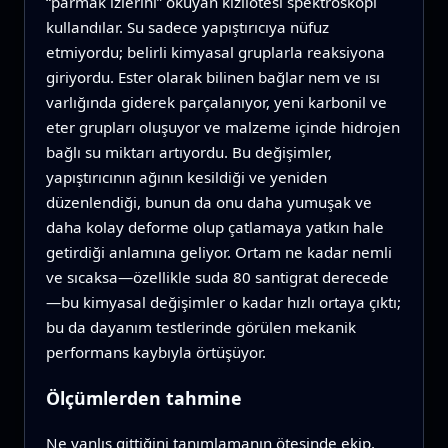
“parmak izlerini” okuyan kızılötesi spektroskopi
kullandılar. Su sadece yapıştırıcıya nüfuz
etmiyordu; belirli kimyasal gruplarla reaksiyona
giriyordu. Ester olarak bilinen bağlar nem ve ısı
varlığında giderek parçalanıyor, yeni karbonil ve
eter grupları oluşuyor ve malzeme içinde hidrojen
bağlı su miktarı artıyordu. Bu değişimler,
yapıştırıcının ağının kesildiği ve yeniden
düzenlendiği, bunun da onu daha yumuşak ve
daha kolay deforme olup çatlamaya yatkın hale
getirdiği anlamına geliyor. Ortam ne kadar nemli
ve sıcaksa—özellikle suda 80 santigrat derecede
—bu kimyasal değişimler o kadar hızlı ortaya çıktı;
bu da dayanım testlerinde görülen mekanik
performans kaybıyla örtüşüyor.
Ölçümlerden tahmine
Ne yanlış gittiğini tanımlamanın ötesinde ekip,