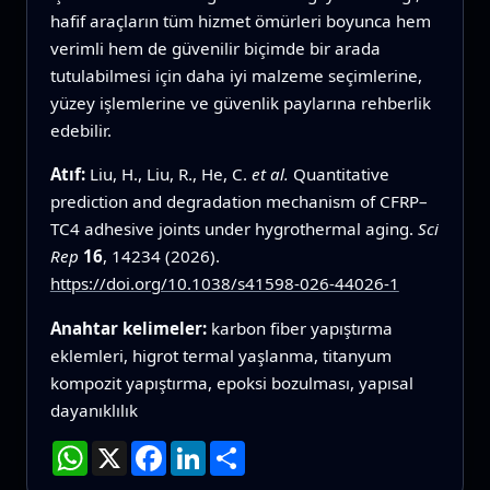
hafif araçların tüm hizmet ömürleri boyunca hem
verimli hem de güvenilir biçimde bir arada
tutulabilmesi için daha iyi malzeme seçimlerine,
yüzey işlemlerine ve güvenlik paylarına rehberlik
edebilir.
Atıf:
Liu, H., Liu, R., He, C.
et al.
Quantitative
prediction and degradation mechanism of CFRP–
TC4 adhesive joints under hygrothermal aging.
Sci
Rep
16
, 14234 (2026).
https://doi.org/10.1038/s41598-026-44026-1
Anahtar kelimeler:
karbon fiber yapıştırma
eklemleri, higrot termal yaşlanma, titanyum
kompozit yapıştırma, epoksi bozulması, yapısal
dayanıklılık
WhatsApp
X
Facebook
LinkedIn
Paylaş