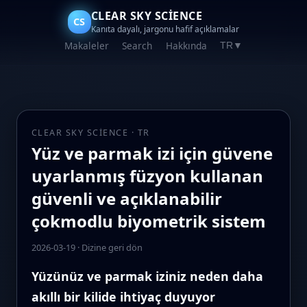
CLEAR SKY SCIENCE
CS
Kanıta dayalı, jargonu hafif açıklamalar
Makaleler
Search
Hakkında
TR
▼
CLEAR SKY SCIENCE · TR
Yüz ve parmak izi için güvene
uyarlanmış füzyon kullanan
güvenli ve açıklanabilir
çokmodlu biyometrik sistem
2026-03-19
·
Dizine geri dön
Yüzünüz ve parmak iziniz neden daha
akıllı bir kilide ihtiyaç duyuyor