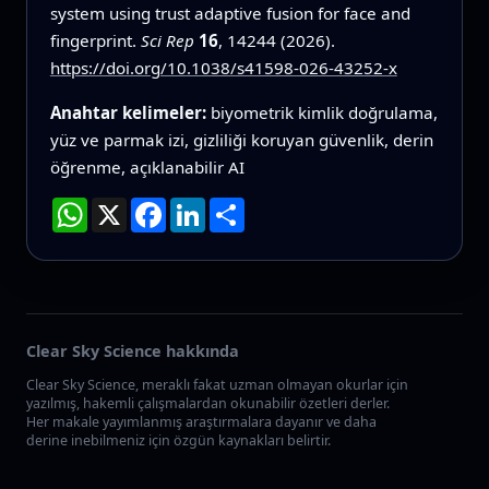
system using trust adaptive fusion for face and
fingerprint.
Sci Rep
16
, 14244 (2026).
https://doi.org/10.1038/s41598-026-43252-x
Anahtar kelimeler:
biyometrik kimlik doğrulama,
yüz ve parmak izi, gizliliği koruyan güvenlik, derin
öğrenme, açıklanabilir AI
WhatsApp
X
Facebook
LinkedIn
Paylaş
Clear Sky Science hakkında
Clear Sky Science, meraklı fakat uzman olmayan okurlar için
yazılmış, hakemli çalışmalardan okunabilir özetleri derler.
Her makale yayımlanmış araştırmalara dayanır ve daha
derine inebilmeniz için özgün kaynakları belirtir.