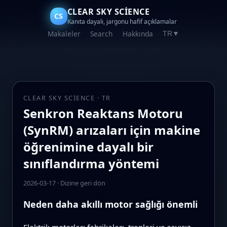
CLEAR SKY SCIENCE
CS
Kanıta dayalı, jargonu hafif açıklamalar
Makaleler
Search
Hakkında
TR
▼
CLEAR SKY SCIENCE · TR
Senkron Reaktans Motoru
(SynRM) arızaları için makine
öğrenimine dayalı bir
sınıflandırma yöntemi
2026-03-17
·
Dizine geri dön
Neden daha akıllı motor sağlığı önemli
Elektrik motorları fabrikaları, trenleri ve sayısız