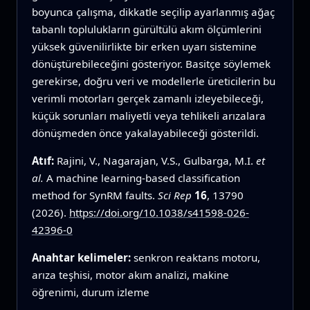
boyunca çalışma, dikkatle seçilip ayarlanmış ağaç
tabanlı toplulukların gürültülü akım ölçümlerini
yüksek güvenilirlikte bir erken uyarı sistemine
dönüştürebileceğini gösteriyor. Basitçe söylemek
gerekirse, doğru veri ve modellerle üreticilerin bu
verimli motorları gerçek zamanlı izleyebileceği,
küçük sorunları maliyetli veya tehlikeli arızalara
dönüşmeden önce yakalayabileceği gösterildi.
Atıf:
Rajini, V., Nagarajan, V.S., Gulbarga, M.I.
et
al.
A machine learning-based classification
method for SynRM faults.
Sci Rep
16
, 13790
(2026).
https://doi.org/10.1038/s41598-026-
42396-0
Anahtar kelimeler:
senkron reaktans motoru,
arıza teşhisi, motor akım analizi, makine
öğrenimi, durum izleme