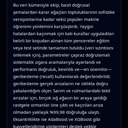
Bu veri kümesiyle ekip, basit doğrusal
şemalardan karar ağaçları topluluklarının sofistike
versiyonlarına kadar sekiz popüler makine
öğrenimi yöntemini karşılaştırdı. Yaygın
hatalardan kaçınmak için katı kurallar uyguladılar:
belirli bir koşudan alınan tüm pencereler eğitim
veya test setinde tamamen tutuldu (veri sızıntısını
önlemek için), parametreler çapraz doğrulamalı
sistematik ızgara aramalarıyla ayarlandı ve
performans doğruluk, kesinlik ve—en önemlisi—
geribesleme (recall) kullanılarak değerlendirildi;
geribesleme gerçek arızaların ne sıklıkla doğru
yakalandığını ölçer. Sarım ve rulmanlardaki tekil
arızalar için, birçok sığ ağacın bir araya geldiği
rastgele ormanlar öne çıktı ve kaçırılan arıza
olmadan yaklaşık %99,98 doğruluğa ulaştı.
Eksantriklikte ise AdaBoost ve XGBoost gibi
kuvvetlendirme yöntemleri destek vektör