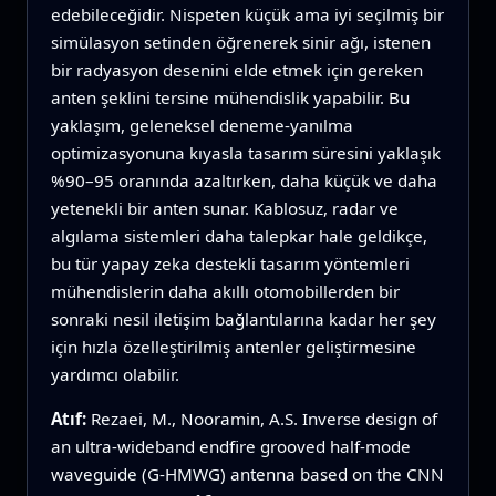
edebileceğidir. Nispeten küçük ama iyi seçilmiş bir
simülasyon setinden öğrenerek sinir ağı, istenen
bir radyasyon desenini elde etmek için gereken
anten şeklini tersine mühendislik yapabilir. Bu
yaklaşım, geleneksel deneme‑yanılma
optimizasyonuna kıyasla tasarım süresini yaklaşık
%90–95 oranında azaltırken, daha küçük ve daha
yetenekli bir anten sunar. Kablosuz, radar ve
algılama sistemleri daha talepkar hale geldikçe,
bu tür yapay zeka destekli tasarım yöntemleri
mühendislerin daha akıllı otomobillerden bir
sonraki nesil iletişim bağlantılarına kadar her şey
için hızla özelleştirilmiş antenler geliştirmesine
yardımcı olabilir.
Atıf:
Rezaei, M., Nooramin, A.S. Inverse design of
an ultra-wideband endfire grooved half-mode
waveguide (G-HMWG) antenna based on the CNN