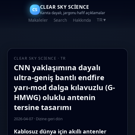
CLEAR SKY SCIENCE
CS
Kanıta dayalı, jargonu hafif açıklamalar
Makaleler
Search
Hakkında
TR
▼
CLEAR SKY SCIENCE · TR
CNN yaklaşımına dayalı
ultra-geniş bantlı endfire
yarı-mod dalga kılavuzlu (G-
HMWG) oluklu antenin
tersine tasarımı
2026-04-07
·
Dizine geri dön
Kablosuz dünya için akıllı antenler