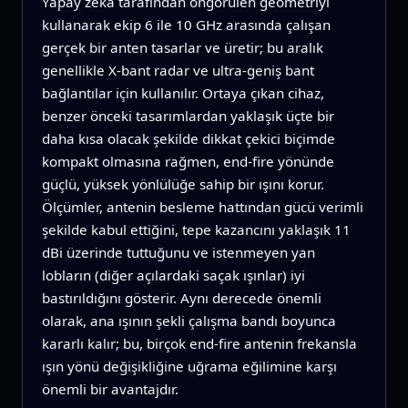
Yapay zeka tarafından öngörülen geometriyi
kullanarak ekip 6 ile 10 GHz arasında çalışan
gerçek bir anten tasarlar ve üretir; bu aralık
genellikle X‑bant radar ve ultra‑geniş bant
bağlantılar için kullanılır. Ortaya çıkan cihaz,
benzer önceki tasarımlardan yaklaşık üçte bir
daha kısa olacak şekilde dikkat çekici biçimde
kompakt olmasına rağmen, end‑fire yönünde
güçlü, yüksek yönlülüğe sahip bir ışını korur.
Ölçümler, antenin besleme hattından gücü verimli
şekilde kabul ettiğini, tepe kazancını yaklaşık 11
dBi üzerinde tuttuğunu ve istenmeyen yan
lobların (diğer açılardaki saçak ışınlar) iyi
bastırıldığını gösterir. Aynı derecede önemli
olarak, ana ışının şekli çalışma bandı boyunca
kararlı kalır; bu, birçok end‑fire antenin frekansla
ışın yönü değişikliğine uğrama eğilimine karşı
önemli bir avantajdır.