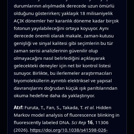
durumlarının alışılmadık derecede uzun ömürlü
olduğunu gösterirken; yaklaşık 18 milisaniyelik
AÇIK dönemler her karanlık döneme kadar birçok
fotonun yayılabileceğini ortaya koyuyor. Aynı
derecede önemli olarak makale, zaman-kutusu
genişliği ve sinyal kalitesi gibi seçimlerin bu tür
zaman serisi analizlerinin güvenilir olup
olmayacağını nasıl belirlediğini açıklayarak
gelecekteki deneyler için net bir kontrol listesi
sunuyor. Birlikte, bu ilerlemeler araştırmacıları
biyomoleküllerin ayrıntılı elektriksel ve yapısal
davranışlarını doğrudan küçük ışık parıltılarından
okuma hedefine daha da yaklaştırıyor.
Atıf:
Furuta, T., Fan, S., Takada, T.
et al.
Hidden
Markov model analysis of fluorescence blinking in
fluorescently labeled DNA.
Sci Rep
16
, 11306
(2026).
https://doi.org/10.1038/s41598-026-