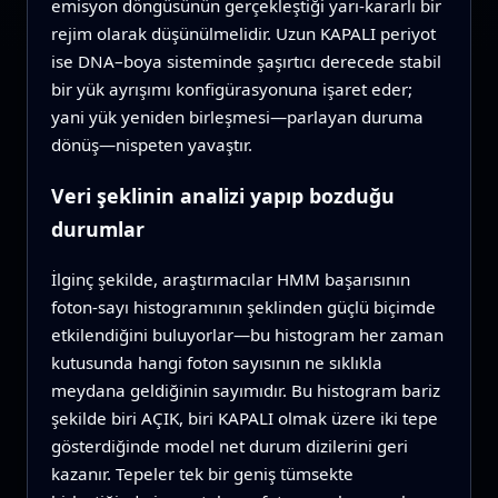
emisyon döngüsünün gerçekleştiği yarı-kararlı bir
rejim olarak düşünülmelidir. Uzun KAPALI periyot
ise DNA–boya sisteminde şaşırtıcı derecede stabil
bir yük ayrışımı konfigürasyonuna işaret eder;
yani yük yeniden birleşmesi—parlayan duruma
dönüş—nispeten yavaştır.
Veri şeklinin analizi yapıp bozduğu
durumlar
İlginç şekilde, araştırmacılar HMM başarısının
foton-sayı histogramının şeklinden güçlü biçimde
etkilendiğini buluyorlar—bu histogram her zaman
kutusunda hangi foton sayısının ne sıklıkla
meydana geldiğinin sayımıdır. Bu histogram bariz
şekilde biri AÇIK, biri KAPALI olmak üzere iki tepe
gösterdiğinde model net durum dizilerini geri
kazanır. Tepeler tek bir geniş tümsekte