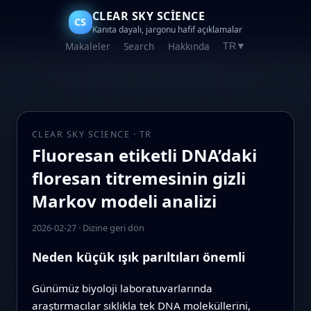
CLEAR SKY SCIENCE
CS
Kanıta dayalı, jargonu hafif açıklamalar
Makaleler
Search
Hakkında
TR
▼
CLEAR SKY SCIENCE · TR
Fluoresan etiketli DNA’daki
floresan titremesinin gizli
Markov modeli analizi
2026-02-27
·
Dizine geri dön
Neden küçük ışık parıltıları önemli
Günümüz biyoloji laboratuvarlarında
araştırmacılar sıklıkla tek DNA moleküllerini,