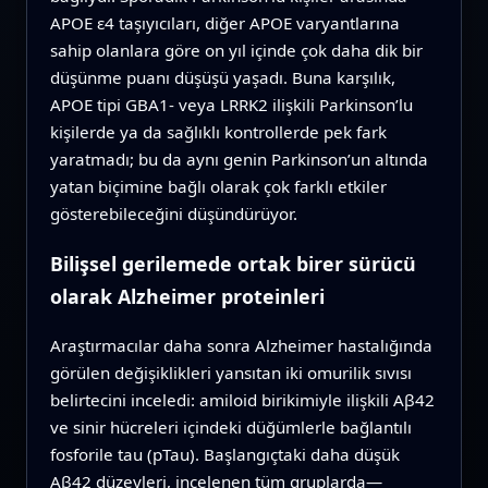
APOE ε4 taşıyıcıları, diğer APOE varyantlarına
sahip olanlara göre on yıl içinde çok daha dik bir
düşünme puanı düşüşü yaşadı. Buna karşılık,
APOE tipi GBA1- veya LRRK2 ilişkili Parkinson’lu
kişilerde ya da sağlıklı kontrollerde pek fark
yaratmadı; bu da aynı genin Parkinson’un altında
yatan biçimine bağlı olarak çok farklı etkiler
gösterebileceğini düşündürüyor.
Bilişsel gerilemede ortak birer sürücü
olarak Alzheimer proteinleri
Araştırmacılar daha sonra Alzheimer hastalığında
görülen değişiklikleri yansıtan iki omurilik sıvısı
belirtecini inceledi: amiloid birikimiyle ilişkili Aβ42
ve sinir hücreleri içindeki düğümlerle bağlantılı
fosforile tau (pTau). Başlangıçtaki daha düşük
Aβ42 düzeyleri, incelenen tüm gruplarda—