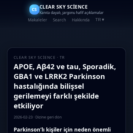
CLEAR SKY SCIENCE
CS
Kanıta dayalı, jargonu hafif açıklamalar
Makaleler
Search
Hakkında
TR
▼
CLEAR SKY SCIENCE · TR
APOE, Aβ42 ve tau, Sporadik,
GBA1 ve LRRK2 Parkinson
hastalığında bilişsel
gerilemeyi farklı şekilde
etkiliyor
2026-02-23
·
Dizine geri dön
Parkinson’lı kişiler için neden önemli