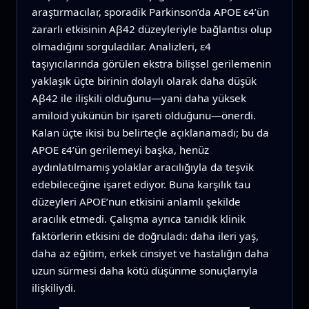
araştırmacılar, sporadik Parkinson’da APOE ε4’ün
zararlı etkisinin Aβ42 düzeyleriyle bağlantısı olup
olmadığını sorguladılar. Analizleri, ε4
taşıyıcılarında görülen ekstra bilişsel gerilemenin
yaklaşık üçte birinin dolaylı olarak daha düşük
Aβ42 ile ilişkili olduğunu—yani daha yüksek
amiloid yükünün bir işareti olduğunu—önerdi.
Kalan üçte ikisi bu belirteçle açıklanamadı; bu da
APOE ε4’ün gerilemeyi başka, henüz
aydınlatılmamış yolaklar aracılığıyla da teşvik
edebileceğine işaret ediyor. Buna karşılık tau
düzeyleri APOE’nun etkisini anlamlı şekilde
aracılık etmedi. Çalışma ayrıca tanıdık klinik
faktörlerin etkisini de doğruladı: daha ileri yaş,
daha az eğitim, erkek cinsiyet ve hastalığın daha
uzun sürmesi daha kötü düşünme sonuçlarıyla
ilişkiliydi.