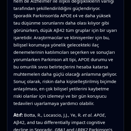
hem de Alzheimer ile ilişkili değişikliklerin varlığı
tarafından şekillendirildiğini güçlendiriyor.
Sporadik Parkinson’da APOE ε4 ve daha yüksek
tau düşünme sorunlarını daha olası kılıyor gibi
görünürken, düşük Aβ42 tüm gruplar için bir uyarı
işaretidir. Araştırmacılar ve klinisyenler için bu,
bilişsel korumaya yönelik gelecekteki ilaç
denemelerinin katılımcıları seçerken ve sonuçları
yorumlarken Parkinson alt tipi, APOE durumu ve
bu omurilik sıvısı belirteçlerini hesaba katarsa
muhtemelen daha güçlü olacağı anlamına geliyor.
Sonuç olarak, riskin daha kişiselleştirilmiş biçimde
anlaşılması, en çok bilişsel yetilerini kaybetme
riski olanlar için izlemeyi ve bir gün koruyucu
tedavileri uyarlamaya yardımcı olabilir.
Atıf:
Botta, R., Locascio, J.J., Ye, R.
et al.
APOE
,
Aβ42, and tau differentially impact cognitive
decline in Sporadic,
GBA1
and
LRRK2
Parkinson’s