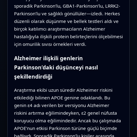
sporadik Parkinson’lu, GBA1-Parkinson’lu, LRRK2-
Parkinson’lu ve sağlıklı gönüllüler—izledi. Herkes
düzenli olarak düşünme ve bellek testleri aldı ve
birçok katılımcı araştırmacıların Alzheimer
hastalığıyla ilişkili protein belirteçlerini ölçebilmesi
için omurilik sıvısı örnekleri verdi.
Alzheimer ilişkili genlerin
Parkinson’daki düşünceyi nasıl
şekillendirdiği
Araştırma ekibi uzun süredir Alzheimer riskini
etkilediği bilinen APOE genine odaklandı. Bu
genin ε4 adı verilen bir versiyonu Alzheimer
riskini artırma eğilimindeyken, ε2 genel nüfusta
koruyucu olma eğilimindedir. Ancak bu çalışmada
APOE’nun etkisi Parkinson türüne güçlü biçimde
bağlıydı. Sporadik Parkinson’lu kişiler arasında