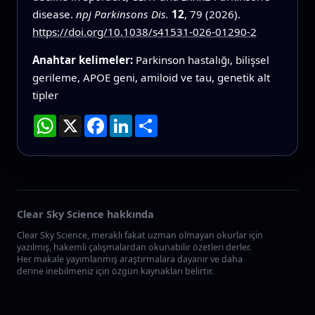
disease.
npj Parkinsons Dis.
12
, 79 (2026).
https://doi.org/10.1038/s41531-026-01290-2
Anahtar kelimeler:
Parkinson hastalığı, bilişsel
gerileme, APOE geni, amiloid ve tau, genetik alt
tipler
WhatsApp
X
Facebook
LinkedIn
Paylaş
Clear Sky Science hakkında
Clear Sky Science, meraklı fakat uzman olmayan okurlar için
yazılmış, hakemli çalışmalardan okunabilir özetleri derler.
Her makale yayımlanmış araştırmalara dayanır ve daha
derine inebilmeniz için özgün kaynakları belirtir.