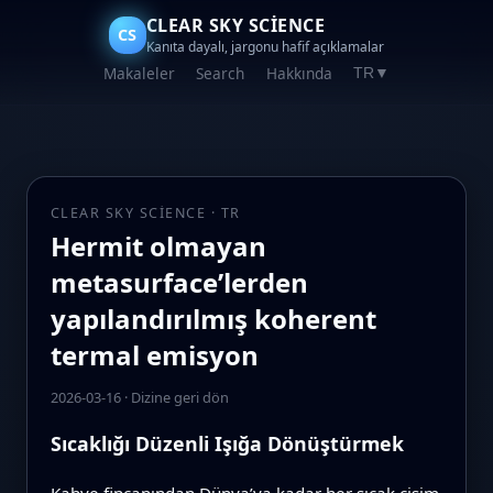
CLEAR SKY SCIENCE
CS
Kanıta dayalı, jargonu hafif açıklamalar
Makaleler
Search
Hakkında
TR
▼
CLEAR SKY SCIENCE · TR
Hermit olmayan
metasurface’lerden
yapılandırılmış koherent
termal emisyon
2026-03-16
·
Dizine geri dön
Sıcaklığı Düzenli Işığa Dönüştürmek
Kahve fincanından Dünya’ya kadar her sıcak cisim