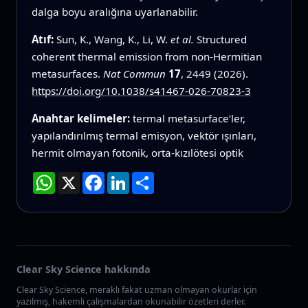
dalga boyu aralığına uyarlanabilir.
Atıf:
Sun, K., Wang, K., Li, W.
et al.
Structured
coherent thermal emission from non-Hermitian
metasurfaces.
Nat Commun
17
, 2449 (2026).
https://doi.org/10.1038/s41467-026-70823-3
Anahtar kelimeler:
termal metasurface’ler,
yapılandırılmış termal emisyon, vektör ışınları,
hermit olmayan fotonik, orta‑kızılötesi optik
WhatsApp
X
Facebook
LinkedIn
Paylaş
Clear Sky Science hakkında
Clear Sky Science, meraklı fakat uzman olmayan okurlar için
yazılmış, hakemli çalışmalardan okunabilir özetleri derler.