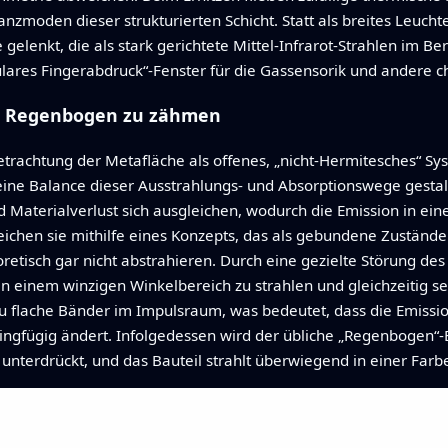
nzmoden dieser strukturierten Schicht. Statt als breites Leucht
 gelenkt, die als stark gerichtete Mittel‑Infrarot‑Strahlen im 
ulares Fingerabdruck“-Fenster für die Gassensorik und andere 
en Regenbogen zu zähmen
Betrachtung der Metafläche als offenes, „nicht‑Hermitesches“ Sy
eine Balance dieser Ausstrahlungs‑ und Absorptionswege gestal
d Materialverlust sich ausgleichen, wodurch die Emission in e
eichen sie mithilfe eines Konzepts, das als gebundene Zustände
retisch gar nicht abstrahieren. Durch eine gezielte Störung de
 einem winzigen Winkelbereich zu strahlen und gleichzeitig se
u flache Bänder im Impulsraum, was bedeutet, dass die Emissi
ringfügig ändert. Infolgedessen wird der übliche „Regenbogen“
 unterdrückt, und das Bauteil strahlt überwiegend in einer Far