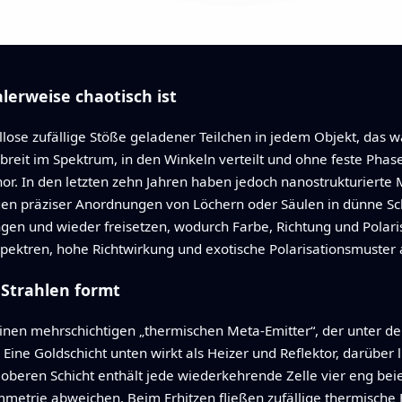
erweise chaotisch ist
lose zufällige Stöße geladener Teilchen in jedem Objekt, das wä
e breit im Spektrum, in den Winkeln verteilt und ohne feste Phase
hor. In den letzten zehn Jahren haben jedoch nanostrukturierte
ingen präziser Anordnungen von Löchern oder Säulen in dünne 
ngen und wieder freisetzen, wodurch Farbe, Richtung und Polar
 Spektren, hohe Richtwirkung und exotische Polarisationsmuster
 Strahlen formt
inen mehrschichtigen „thermischen Meta‑Emitter“, der unter d
 Eine Goldschicht unten wirkt als Heizer und Reflektor, darüber 
oberen Schicht enthält jede wiederkehrende Zelle vier eng bei
ymmetrie abweichen. Beim Erhitzen fließen zufällige thermische