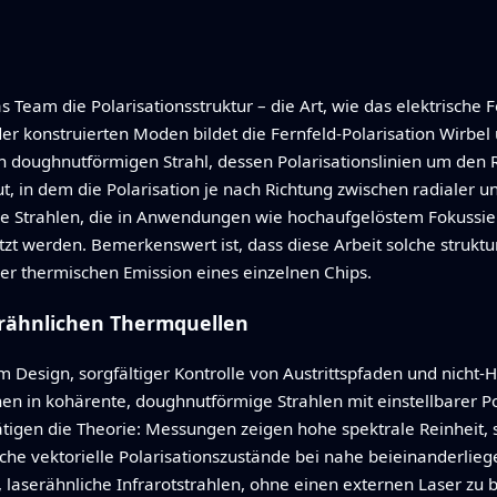
 Team die Polarisationsstruktur – die Art, wie das elektrische 
r konstruierten Moden bildet die Fernfeld‑Polarisation Wirbel 
 doughnutförmigen Strahl, dessen Polarisationslinien um den Ri
, in dem die Polarisation je nach Richtung zwischen radialer u
elle Strahlen, die in Anwendungen wie hochaufgelöstem Fokussie
zt werden. Bemerkenswert ist, dass diese Arbeit solche struktur
der thermischen Emission eines einzelnen Chips.
erähnlichen Thermquellen
 Design, sorgfältiger Kontrolle von Austrittspfaden und nicht‑
en in kohärente, doughnutförmige Strahlen mit einstellbarer 
tigen die Theorie: Messungen zeigen hohe spektrale Reinheit, s
che vektorielle Polarisationszustände bei nahe beieinanderlie
aserähnliche Infrarotstrahlen, ohne einen externen Laser zu b