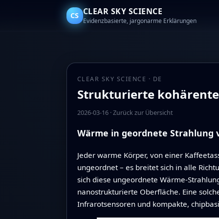
CLEAR SKY SCIENCE
CS
Evidenzbasierte, jargonarme Erklärungen
CLEAR SKY SCIENCE · DE
Strukturierte kohärent
2026-03-16
·
Zurück zur Übersicht
Wärme in geordnete Strahlung 
Jeder warme Körper, von einer Kaffeetasse
ungeordnet – es breitet sich in alle Ric
sich diese ungeordnete Wärme‑Strahlung i
nanostrukturierte Oberfläche. Eine solc
Infrarotsensoren und kompakte, chipbas