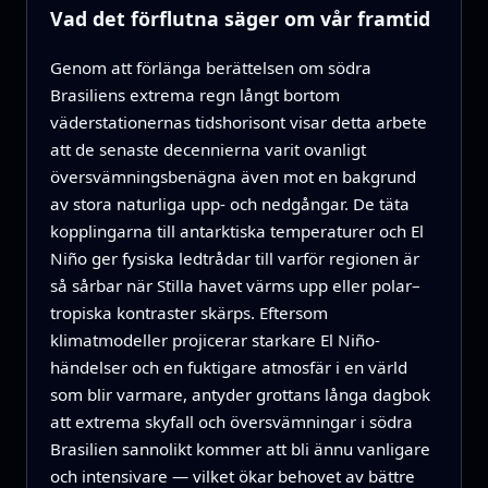
Vad det förflutna säger om vår framtid
Genom att förlänga berättelsen om södra
Brasiliens extrema regn långt bortom
väderstationernas tidshorisont visar detta arbete
att de senaste decennierna varit ovanligt
översvämningsbenägna även mot en bakgrund
av stora naturliga upp- och nedgångar. De täta
kopplingarna till antarktiska temperaturer och El
Niño ger fysiska ledtrådar till varför regionen är
så sårbar när Stilla havet värms upp eller polar–
tropiska kontraster skärps. Eftersom
klimatmodeller projicerar starkare El Niño-
händelser och en fuktigare atmosfär i en värld
som blir varmare, antyder grottans långa dagbok
att extrema skyfall och översvämningar i södra
Brasilien sannolikt kommer att bli ännu vanligare
och intensivare — vilket ökar behovet av bättre