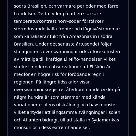
södra Brasilien, och varmare perioder med färre
händelser. Detta tyder på att en starkare
temperaturkontrast norr–söder förstärker
stormdrivande kalla fronter och låg­nivåströmmar
som kanaliserar fukt från Amazonas in i södra
Brasilien. Under det senaste årtusendet följer
stalagmitens översvämningar också förekomsten
av måttliga till kraftiga El Niño-händelser, vilket
stärker moderna observationer att El Niño-år
medför en högre risk för förödande regn i
regionen. På längre tidsskalor visar
översvämningsregistret återkommande cykler på
några hundra år som stämmer med kända
variationer i solens utstrålning och havsmönster,
vilket antyder att långsamma svängningar i solen
och Atlanten bidragit till att ställa in Sydamerikas
monsun och dess extremhändelser.