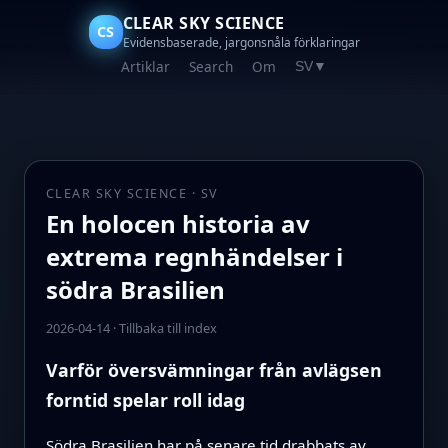
CLEAR SKY SCIENCE
CS
Evidensbaserade, jargonsnåla förklaringar
Artiklar
Search
Om
SV
▼
CLEAR SKY SCIENCE · SV
En holocen historia av
extrema regn­händelser i
södra Brasilien
2026-04-14
·
Tillbaka till index
Varför översvämningar från avlägsen
forntid spelar roll idag
Södra Brasilien har på senare tid drabbats av