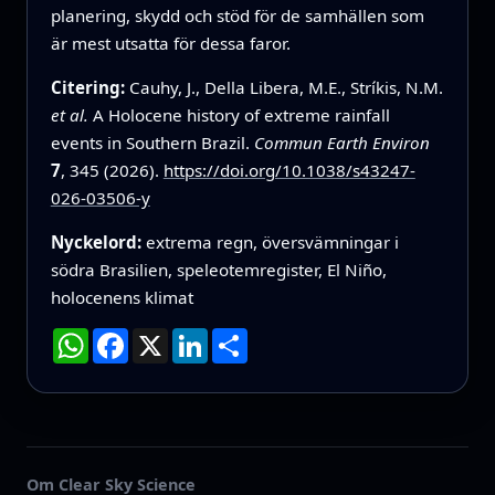
planering, skydd och stöd för de samhällen som
är mest utsatta för dessa faror.
Citering:
Cauhy, J., Della Libera, M.E., Stríkis, N.M.
et al.
A Holocene history of extreme rainfall
events in Southern Brazil.
Commun Earth Environ
7
, 345 (2026).
https://doi.org/10.1038/s43247-
026-03506-y
Nyckelord:
extrema regn, översvämningar i
södra Brasilien, speleotemregister, El Niño,
holocenens klimat
WhatsApp
Facebook
X
LinkedIn
Dela
Om Clear Sky Science