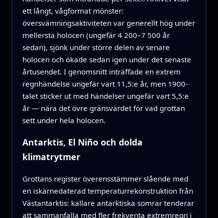
ett långt, vågformat mönster:
översvämningsaktiviteten var generellt hög under
mellersta holocen (ungefär 4 200–7 500 år
sedan), sjönk under större delen av senare
holocen och ökade sedan igen under det senaste
årtusendet. I genomsnitt inträffade en extrem
regnhändelse ungefär vart 11,5:e år, men 1900-
talet sticker ut med händelser ungefär vart 5,5:e
år — nära det övre gränsvärdet för vad grottan
sett under hela holocen.
Antarktis, El Niño och dolda
klimatrytmer
Grottans register överensstämmer slående med
en iskärnedaterad temperaturrekonstruktion från
Västantarktis: kallare antarktiska somrar tenderar
att sammanfalla med fler frekventa extremregn i