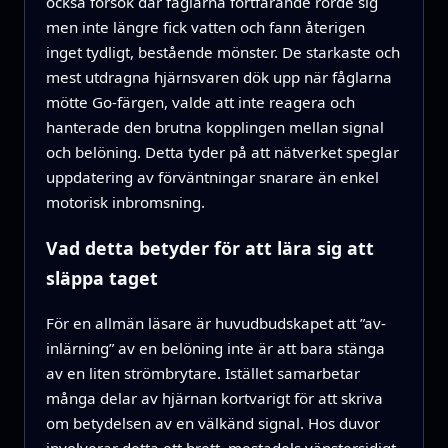
också försök där fåglarna fortfarande rörde sig
men inte längre fick vatten och fann återigen
inget tydligt, bestående mönster. De starkaste och
mest utdragna hjärnsvaren dök upp när fåglarna
mötte Go-färgen, valde att inte reagera och
hanterade den brutna kopplingen mellan signal
och belöning. Detta tyder på att nätverket speglar
uppdatering av förväntningar snarare än enkel
motorisk inbromsning.
Vad detta betyder för att lära sig att
släppa taget
För en allmän läsare är huvudbudskapet att ”av-
inlärning” av en belöning inte är att bara stänga
av en liten strömbrytare. Istället samarbetar
många delar av hjärnan kortvarigt för att skriva
om betydelsen av en välkänd signal. Hos duvor
involverar detta ett brett, mestadels vänstersidigt