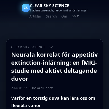
CLEAR SKY SCIENCE
CS
Evidensbaserade, jargonsnåla förklaringar
Artiklar
Search
Om
SV
▼
CLEAR SKY SCIENCE · SV
Neurala korrelat för appetitiv
extinction-inlärning: en fMRI-
studie med aktivt deltagande
duvor
2026-05-27
·
Tillbaka till index
Varför en törstig duva kan lära oss om
flexibla vanor