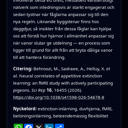
nätverk som inledningsvis är starkt engagerat och
sedan tystnar när fåglarna anpassar sig till den
nya regeln. Liknande byggstenar finns hos
däggdjur, så insikter från dessa fåglar kan hjälpa
oss att förstå hur hjärnor i allmänhet anpassar sig
när vanor slutar ge utdelning — en process som
ligger till grund för allt från att bryta dåliga vanor
till att hantera förändring.
Citering:
Behroozi, M., Sadraee, A., Helluy, X.
et
al.
Neural correlates of appetitive extinction
learning: an fMRI study with actively participating
pigeons.
Sci Rep
16
, 16455 (2026).
https://doi.org/10.1038/s41598-026-54678-8
Nyckelord:
extinction-inlärning, duvhjärna, fMRI,
belöningsinlärning, beteendemässig flexibilitet
WhatsApp
Facebook
X
LinkedIn
Dela