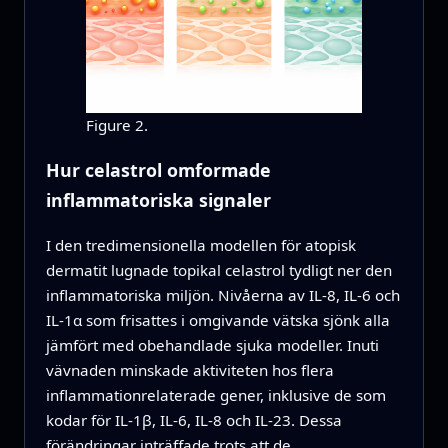
Figure 2.
Hur celastrol omformade
inflammatoriska signaler
I den tredimensionella modellen för atopisk
dermatit lugnade topikal celastrol tydligt ner den
inflammatoriska miljön. Nivåerna av IL-8, IL-6 och
IL-1α som frisattes i omgivande vätska sjönk alla
jämfört med obehandlade sjuka modeller. Inuti
vävnaden minskade aktiviteten hos flera
inflammationrelaterade gener, inklusive de som
kodar för IL-1β, IL-6, IL-8 och IL-23. Dessa
förändringar inträffade trots att de