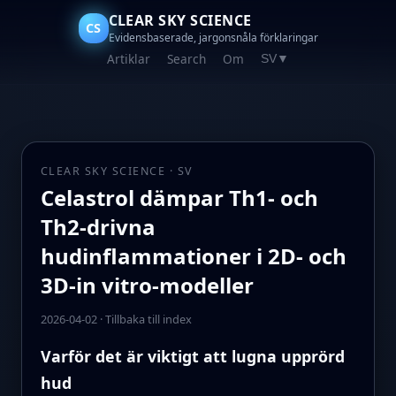
CLEAR SKY SCIENCE
CS
Evidensbaserade, jargonsnåla förklaringar
Artiklar
Search
Om
SV
▼
CLEAR SKY SCIENCE · SV
Celastrol dämpar Th1- och
Th2-drivna
hudinflammationer i 2D- och
3D-in vitro-modeller
2026-04-02
·
Tillbaka till index
Varför det är viktigt att lugna upprörd
hud