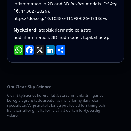
inflammation in 2D and 3D
in vitro
models.
Sci Rep
16
, 11382 (2026).
https://doi.org/10.1038/s41598-026-47386-w
Nyckelord:
atopisk dermatit, celastrol,
hudinflammation, 3D hudmodell, topikal terapi
WhatsApp
Facebook
X
LinkedIn
Dela
Om Clear Sky Science
Clear Sky Science kurerar lättlästa sammanfattningar av
kollegialt granskade arbeten, skrivna för nyfikna icke-
specialister. Varje artikel vilar på publicerad forskning och
hänvisar till originalkällorna så att du kan fördjupa dig
vidare.