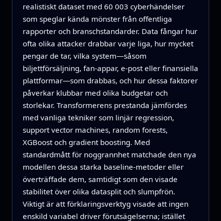
realistiskt dataset med 60 003 cyberhändelser
som speglar kända mönster från offentliga
rapporter och branschstandarder. Data fångar hur
ofta olika attacker drabbar varje liga, hur mycket
pengar de tar, vilka system—såsom
biljettförsäljning, fan-appar, e-post eller finansiella
plattformar—som drabbas, och hur dessa faktorer
påverkar klubbar med olika budgetar och
storlekar. Transformerens prestanda jämfördes
med vanliga tekniker som linjär regression,
support vector machines, random forests,
XGBoost och gradient boosting. Med
standardmått för noggrannhet matchade den nya
modellen dessa starka baseline-metoder eller
överträffade dem, samtidigt som den visade
stabilitet över olika datasplit och slumpfrön.
Viktigt är att förklaringsverktyg visade att ingen
enskild variabel driver förutsägelserna; istället