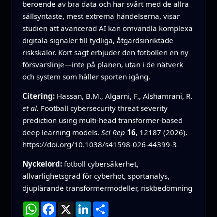
beroende av bra data och har svårt med de allra
sällsyntaste, mest extrema händelserna, visar
studien att avancerad AI kan omvandla komplexa
digitala signaler till tydliga, åtgärdsinriktade
riskskalor. Kort sagt erbjuder den fotbollen en ny
försvarslinje—inte på planen, utan i de nätverk
och system som håller sporten igång.
Citering:
Hassan, B.M., Algarni, F., Alshamrani, R.
et al.
Football cybersecurity threat severity
prediction using multi-head transformer-based
deep learning models.
Sci Rep
16
, 12187 (2026).
https://doi.org/10.1038/s41598-026-44399-3
Nyckelord:
fotboll cybersäkerhet,
allvarlighetsgrad för cyberhot, sportanalys,
djuplärande transformermodeller, riskbedömning
WhatsApp
Facebook
X
LinkedIn
Dela