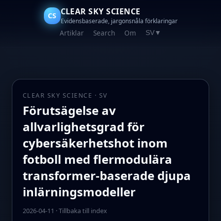
CLEAR SKY SCIENCE
CS
Evidensbaserade, jargonsnåla förklaringar
Artiklar
Search
Om
SV
▼
CLEAR SKY SCIENCE · SV
Förutsägelse av
allvarlighetsgrad för
cybersäkerhetshot inom
fotboll med flermodulära
transformer-baserade djupa
inlärningsmodeller
2026-04-11
·
Tillbaka till index