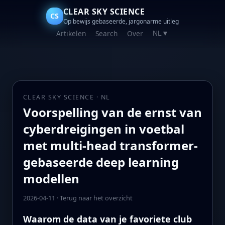
CLEAR SKY SCIENCE
CS
Op bewijs gebaseerde, jargonarme uitleg
Artikelen
Search
Over
NL
▼
CLEAR SKY SCIENCE · NL
Voorspelling van de ernst van
cyberdreigingen in voetbal
met multi-head transformer-
gebaseerde deep learning
modellen
2026-04-11
·
Terug naar het overzicht
Waarom de data van je favoriete club