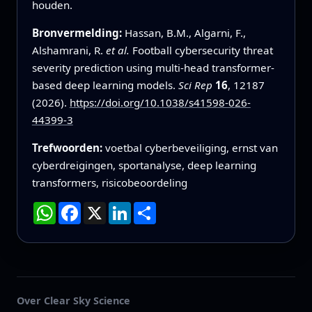
houden.
Bronvermelding:
Hassan, B.M., Algarni, F.,
Alshamrani, R.
et al.
Football cybersecurity threat
severity prediction using multi-head transformer-
based deep learning models.
Sci Rep
16
, 12187
(2026).
https://doi.org/10.1038/s41598-026-
44399-3
Trefwoorden:
voetbal cyberbeveiliging, ernst van
cyberdreigingen, sportanalyse, deep learning
transformers, risicobeoordeling
WhatsApp
Facebook
X
LinkedIn
Deel
Over Clear Sky Science