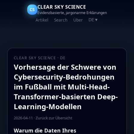
CLEAR SKY SCIENCE
CS
Evidenzbasierte, jargonarme Erklärungen
Artikel
Search
Über
DE
▼
CLEAR SKY SCIENCE · DE
Vorhersage der Schwere von
Cybersecurity-Bedrohungen
im Fußball mit Multi-Head-
Transformer-basierten Deep-
Learning-Modellen
2026-04-11
·
Zurück zur Übersicht
Warum die Daten Ihres