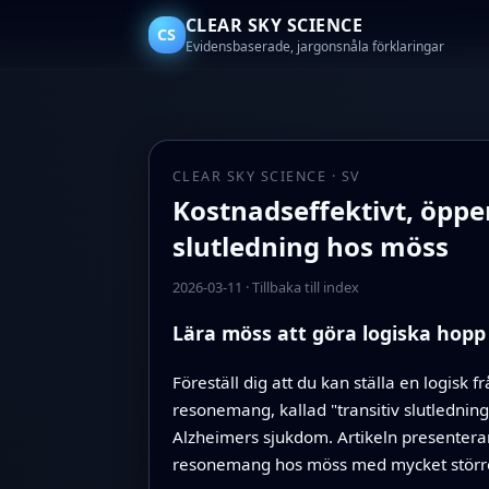
CLEAR SKY SCIENCE
CS
Evidensbaserade, jargonsnåla förklaringar
CLEAR SKY SCIENCE · SV
Kostnadseffektivt, öppen
slutledning hos möss
2026-03-11
·
Tillbaka till index
Lära möss att göra logiska hopp
Föreställ dig att du kan ställa en logisk 
resonemang, kallad "transitiv slutlednin
Alzheimers sjukdom. Artikeln presenterar
resonemang hos möss med mycket större p