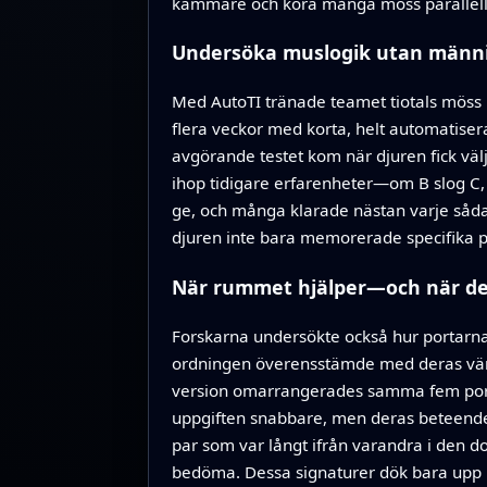
kammare och köra många möss parallellt,
Undersöka muslogik utan männ
Med AutoTI tränade teamet tiotals möss på
flera veckor med korta, helt automatis
avgörande testet kom när djuren fick välj
ihop tidigare erfarenheter—om B slog C, o
ge, och många klarade nästan varje sådan
djuren inte bara memorerade specifika po
När rummet hjälper—och när det
Forskarna undersökte också hur portarnas
ordningen överensstämde med deras vänste
version omarrangerades samma fem porta
uppgiften snabbare, men deras beteende s
par som var långt ifrån varandra i den do
bedöma. Dessa signaturer dök bara upp n