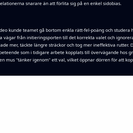
lationerna snarare än att förlita sig på en enkel sidobias.
 video kunde teamet gå bortom enkla rätt-fel-poäng och studera
ägar från initieringsporten till det korrekta valet och ignorer
de mer, täckte längre sträckor och tog mer ineffektiva rutter.
beteende som i tidigare arbete kopplats till övervägande hos g
en mus "tänker igenom" ett val, vilket öppnar dörren för att koppl