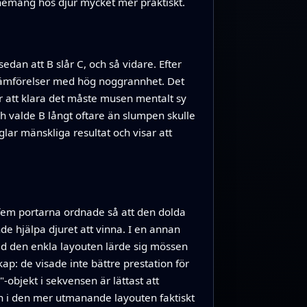
nemang hos djur mycket mer praktiskt.
dan att B slår C, och så vidare. Efter
njämförelser med hög noggrannhet. Det
ör att klara det måste musen mentalt sy
ch valde B långt oftare än slumpen skulle
lar mänskliga resultat och visar att
 fem portarna ordnade så att den dolda
de hjälpa djuret att vinna. I en annan
d den enkla layouten lärde sig mössen
p: de visade inte bättre prestation för
-objekt i sekvensen är lättast att
n i den mer utmanande layouten faktiskt