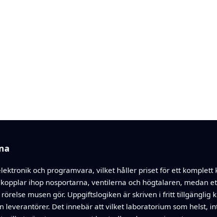
na
lektronik och programvara, vilket håller priset för ett komplet
rt kopplar ihop nosportarna, ventilerna och högtalaren, medan e
relse musen gör. Uppgiftslogiken är skriven i fritt tillgänglig
n leverantörer. Det innebär att vilket laboratorium som helst, i