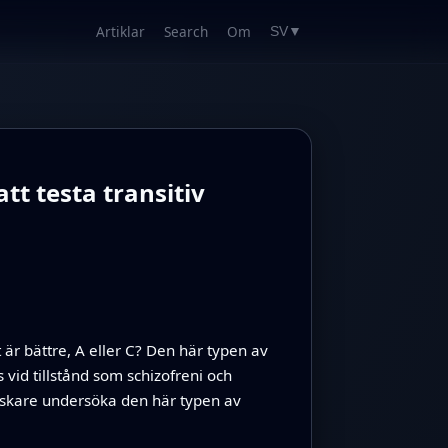
Artiklar
Search
Om
SV
▼
tt testa transitiv
t är bättre, A eller C? Den här typen av
vid tillstånd som schizofreni och
orskare undersöka den här typen av