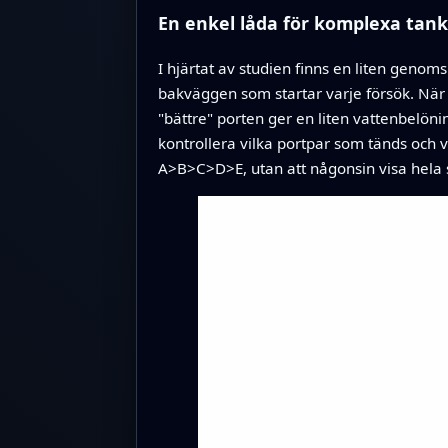
En enkel låda för komplexa tan
I hjärtat av studien finns en liten geno
bakväggen som startar varje försök. När 
"bättre" porten ger en liten vattenbelöni
kontrollera vilka portpar som tänds och 
A>B>C>D>E, utan att någonsin visa hela 