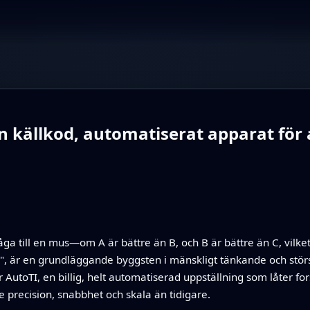
 källkod, automatiserat apparat för a
fråga till en mus—om A är bättre än B, och B är bättre än C, vilke
g", är en grundläggande byggsten i mänskligt tänkande och störs 
 AutoTI, en billig, helt automatiserad uppställning som låter f
recision, snabbhet och skala än tidigare.