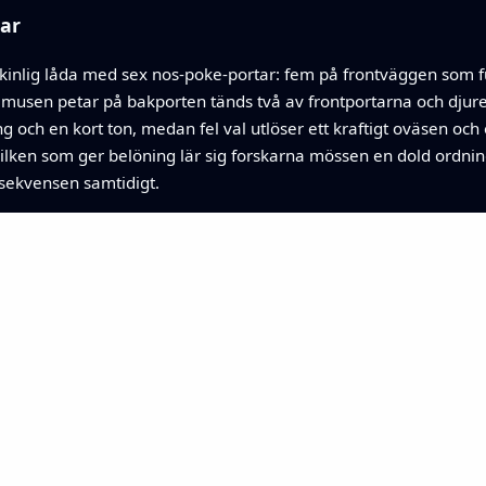
kar
mskinlig låda med sex nos-poke-portar: fem på frontväggen som 
musen petar på bakporten tänds två av frontportarna och djure
ng och en kort ton, medan fel val utlöser ett kraftigt oväsen oc
vilken som ger belöning lär sig forskarna mössen en dold ordni
sekvensen samtidigt.