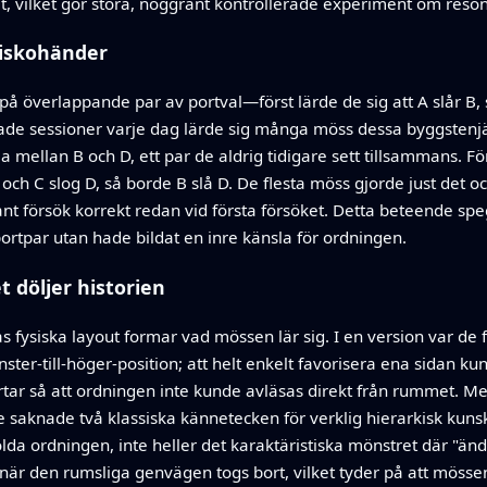
 vilket gör stora, noggrant kontrollerade experiment om reso
iskohänder
 överlappande par av portval—först lärde de sig att A slår B, se
erade sessioner varje dag lärde sig många möss dessa byggste
a mellan B och D, ett par de aldrig tidigare sett tillsammans. F
ch C slog D, så borde B slå D. De flesta möss gjorde just det o
t försök korrekt redan vid första försöket. Detta beteende speg
rtpar utan hade bildat en inre känsla för ordningen.
 döljer historien
 fysiska layout formar vad mössen lär sig. I en version var de
r-till-höger-position; att helt enkelt favorisera ena sidan kun
r så att ordningen inte kunde avläsas direkt från rummet. Me
aknade två klassiska kännetecken för verklig hierarkisk kunska
lda ordningen, inte heller det karaktäristiska mönstret där "änd"
är den rumsliga genvägen togs bort, vilket tyder på att mösse