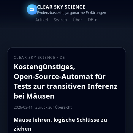
CLEAR SKY SCIENCE
CS
Evidenzbasierte, jargonarme Erklärungen
Artikel
Search
Über
DE
▼
CLEAR SKY SCIENCE · DE
Kostengünstiges,
Open‑Source‑Automat für
Tests zur transitiven Inferenz
bei Mäusen
2026-03-11
·
Zurück zur Übersicht
Mäuse lehren, logische Schlüsse zu
ziehen