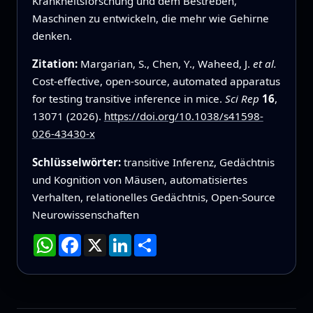
Krankheitsforschung und dem Bestreben,
Maschinen zu entwickeln, die mehr wie Gehirne
denken.
Zitation:
Margarian, S., Chen, Y., Waheed, J.
et al.
Cost-effective, open-source, automated apparatus
for testing transitive inference in mice.
Sci Rep
16
,
13071 (2026).
https://doi.org/10.1038/s41598-
026-43430-x
Schlüsselwörter:
transitive Inferenz, Gedächtnis
und Kognition von Mäusen, automatisiertes
Verhalten, relationelles Gedächtnis, Open‑Source
Neurowissenschaften
WhatsApp
Facebook
X
LinkedIn
Teilen