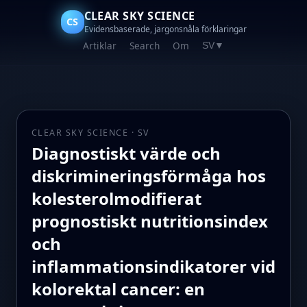
CLEAR SKY SCIENCE
CS
Evidensbaserade, jargonsnåla förklaringar
Artiklar
Search
Om
SV
▼
CLEAR SKY SCIENCE · SV
Diagnostiskt värde och
diskrimineringsförmåga hos
kolesterolmodifierat
prognostiskt nutritionsindex
och
inflammationsindikatorer vid
kolorektal cancer: en