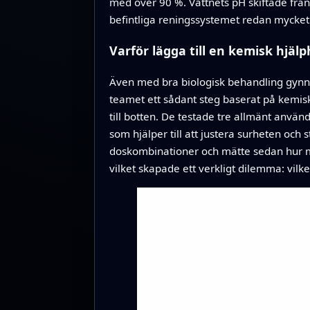
med över 90 %. Vattnets pH skiftade från lä
befintliga reningssystemet redan mycket s
Varför lägga till en kemisk hjäl
Även med bra biologisk behandling gynnas
teamet ett sådant steg baserat på kemisk 
till botten. De testade tre allmänt anvä
som hjälper till att justera surheten oc
doskombinationer och mätte sedan hur myc
vilket skapade ett verkligt dilemma: vilk