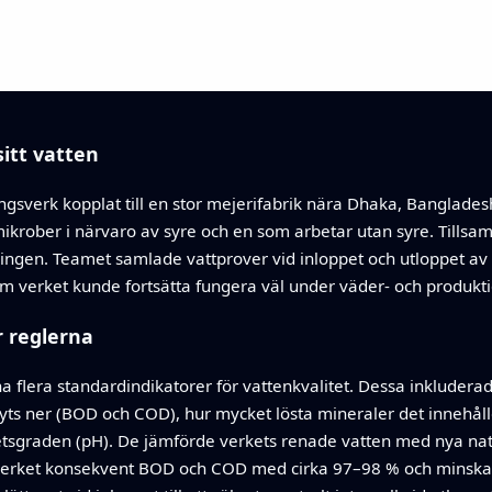
itt vatten
gsverk kopplat till en stor mejerifabrik nära Dhaka, Banglades
ikrober i närvaro av syre och en som arbetar utan syre. Tillsa
ingen. Teamet samlade vattprover vid inloppet och utloppet av 
 verket kunde fortsätta fungera väl under väder- och produkti
r reglerna
a flera standardindikatorer för vattenkvalitet. Dessa inkludera
ryts ner (BOD och COD), hur mycket lösta mineraler det innehåll
etsgraden (pH). De jämförde verkets renade vatten med nya nat
 verket konsekvent BOD och COD med cirka 97–98 % och minsk