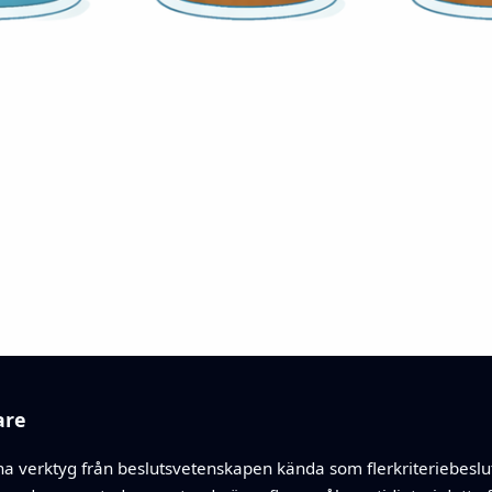
are
na verktyg från beslutsvetenskapen kända som flerkriteriebeslut