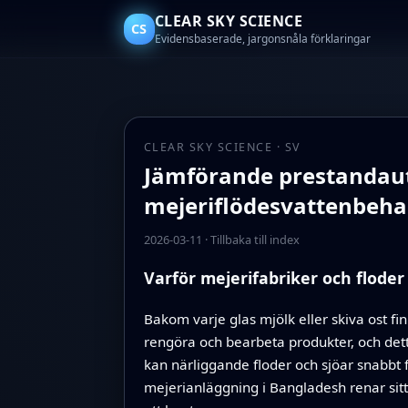
CLEAR SKY SCIENCE
CS
Evidensbaserade, jargonsnåla förklaringar
CLEAR SKY SCIENCE · SV
Jämförande prestandaut
mejeriflödesvattenbehan
2026-03-11
·
Tillbaka till index
Varför mejerifabriker och flode
Bakom varje glas mjölk eller skiva ost fi
rengöra och bearbeta produkter, och dett
kan närliggande floder och sjöar snabbt fö
mejerianläggning i Bangladesh renar sitt