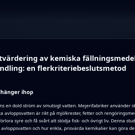
värdering av kemiska fällningsmedel
dling: en flerkriteriebeslutsmetod
r hänger ihop
nns en dold ström av smutsigt vatten. Mejerifabriker använder st
a avloppsvatten är rikt på mjölkrester, fetter och rengöringsme
rlora syre och få svårt att stödja fisk- och övrigt liv. Denna st
 avloppsvatten och hur enkla, prisvärda kemikalier kan göra de