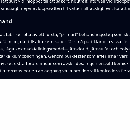
tt surt vid inloppet till ett säkert, neutralt intervall vid utlop
mutsigt mejeriavloppsvatten till vatten tillräckligt rent för att
phand
 fabriker ofta av ett första, ”primärt” behandlingssteg som ske
fällning, där tillsatta kemikalier får små partiklar och vissa l
nda, låga kostnadsfällningsmedel—järnklorid, järnsulfat och p
h stärka klumpbildningen. Genom burktester som efterliknar verk
ket extra föroreningar som avskiljdes. Ingen enskild kemisk bl
et alternativ bör en anläggning välja om den vill kontrollera fle