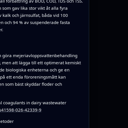
ll förbättring av BOD, COD, TDS och TSS.
m gav lika stor vikt åt alla fyra
kalk och järnsulfat, båda vid 100
en och 94 % av suspenderade fasta
r.
kan göra mejeriavloppsvattenbehandling
 men att lägga till ett optimerat kemiskt
 de biologiska enheterna och ge en
ra på ett enda föroreningsmått kan
en som bäst skyddar floder och
 coagulants in dairy wastewater
8/s41598-026-42339-9
metoder