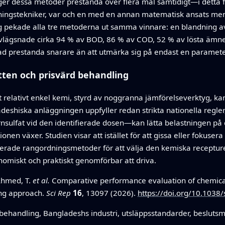
er dessa metoder prestanda över flera mål samtidigt—i detta fa
ingstekniker, var och en med en annan matematisk ansats men so
pekade alla tre metoderna ut samma vinnare: en blandning av 
 avlägsnade cirka 94 % av BOD, 86 % av COD, 52 % av lösta ämn
ad prestanda snarare än att utmärka sig på endast en paramete
tten och prisvärd behandling
tt relativt enkel kemi, styrd av noggranna jämförelseverktyg, 
eshiska anläggningen uppfyller redan strikta nationella regler,
rnsulfat vid den identifierade dosen—kan lätta belastningen på
onen växer. Studien visar att istället för att gissa eller fokuse
erade rangordningsmetoder för att välja den kemiska receptur
omiskt och praktiskt genomförbar att driva.
 Ahmed, T.
et al.
Comparative performance evaluation of chemical
ing approach.
Sci Rep
16
, 13097 (2026).
https://doi.org/10.103
sbehandling, Bangladeshs industri, utsläppsstandarder, besluts