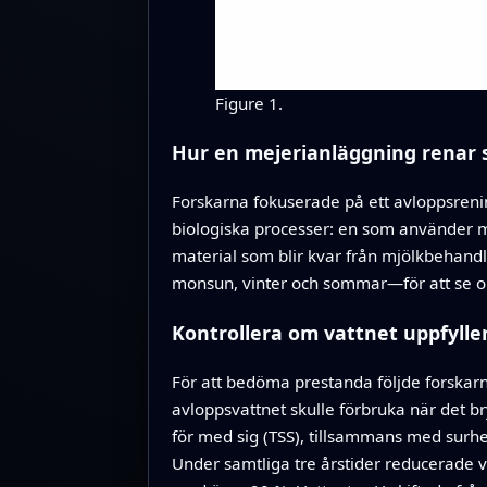
Figure 1.
Hur en mejerianläggning renar s
Forskarna fokuserade på ett avloppsrenin
biologiska processer: en som använder m
material som blir kvar från mjölkbehandl
monsun, vinter och sommar—för att se om
Kontrollera om vattnet uppfylle
För att bedöma prestanda följde forskarn
avloppsvattnet skulle förbruka när det b
för med sig (TSS), tillsammans med surh
Under samtliga tre årstider reducerade