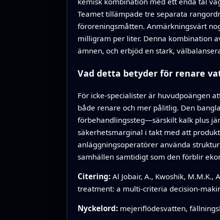
kemisk kombination med ett enda tal väg
Teamet tillämpade tre separata rangordn
föroreningsmåtten. Anmärkningsvärt nog 
milligram per liter. Denna kombination
ämnen, och erbjöd en stark, välbalanser
Vad detta betyder för renare va
För icke-specialister är huvudpoängen a
både renare och mer pålitlig. Den banglad
förbehandlingssteg—särskilt kalk plus jä
säkerhetsmarginal i takt med att produkti
anläggningsoperatörer använda struktur
samhällen samtidigt som den förblir ekon
Citering:
Al Jobair, A., Kwoshik, M.M.K.,
treatment: a multi-criteria decision-mak
Nyckelord:
mejeriflödesvatten, fällning