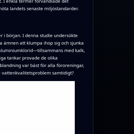
pet. I enkla termer förvandlade det
 möta landets senaste miljöstandarder.
r i början. I denna studie undersökte
östa ämnen att klumpa ihop sig och sjunka
olyaluminiumklorid—tillsammans med kalk,
liga tankar provade de olika
andning var bäst för alla föroreningar,
ra vattenkvalitetsproblem samtidigt?