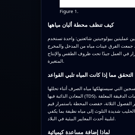
Figure 1.
كيف تنظف محطة ألبان مياهها
ن عمليتين بيولوجيتين شائعتين: واحدة تستخدم
ب. جمعت الفرق عينات مياه من المدخل والمخرج
ر في العمل جيدًا تحت ظروف الطقس والإنتاج
المتغيرة.
التحقق مما إذا كانت المياه تلبي القواعد
تهلكها مياه الصرف أثناء تحللها (BOD وCOD)، ومقدار
المعادن الذائبة فيها (TDS)، وعدد الجسيمات الدقيقة المعلقة (TSS)، إلى جانب مستوى الحموضة (pH). قارنوا المياه المعالجة من المحطة بالحدود الجديدة للتصريف
باستمرار قيم BOD وCOD بنحو 97–98%، وقللت المواد الذائبة والمعلقة بأكثر من 90%. تحوّل pH المياه من
لحليب شديدة التلوث إلى مياه نظيفة بما يكفي
لتلبية أحدث المعايير البيئية في البلاد.
لماذا إضافة مساعدة كيميائية