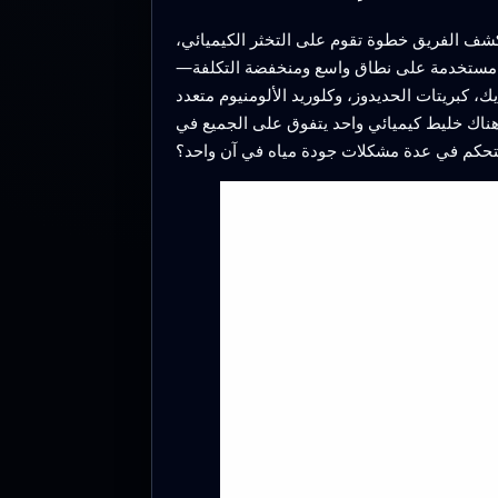
تكشف الفريق خطوة تقوم على التخثر الكيميائي،
خثر مستخدمة على نطاق واسع ومنخفضة التكلفة—
، وكلوريد الألومنيوم متعدد (polyaluminum chloride)—مع الجير الذي يساعد على تعديل الحموضة وتقوية تكوين الكتل. باستخدام
 هناك خليط كيميائي واحد يتفوق على الجميع في
 التحكم في عدة مشكلات جودة مياه في آن واحد؟