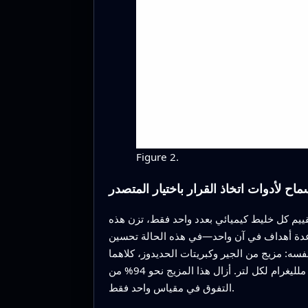
Figure 2.
ماح لأدوات اتخاذ القرار باختيار المتصدر
تقييم كل خليط كيميائي بعدد واحد فقط، تزن هذه
ذه الحالة تحسين BOD وCOD وTDS وTSS. طبق الفريق ثلاث تقنيات ترتيب منفصلة، كل واحدة تستخدم نهجًا رياضيًا
فسه: مزيج من الجير وكبريتات الحديدوز، كلاهما
بتركيز 100 ملليغرام لكل لتر. أزال هذا المزيج نحو 94% من BOD، و86% من COD، و52% من المواد الذائبة، و94% من المواد المعلقة، مقدّمًا أداءً قويًا ومتوازنًا بدلاً من
التفوق في مقياس واحد فقط.