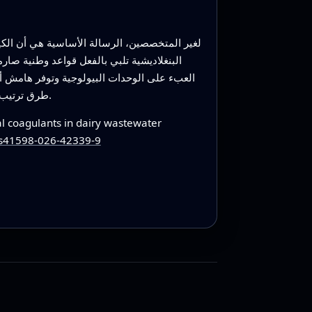
لغير المتخصصين، الرسالة الأساسية هي أن الكيم
البنغلاديشية تلبي بالفعل قواعد وطنية صا
العبء على الوحدات البيولوجية وتوفر هامش أما
طرق ترتيب منظمة لاختيار الوصفة الكيميائية التي تحمي الأنهار والمجتمعات على أفضل نحو بينما تظل ميسورة وقابلة للتشغيل عمليًا.
 coagulants in dairy wastewater
8/s41598-026-42339-9