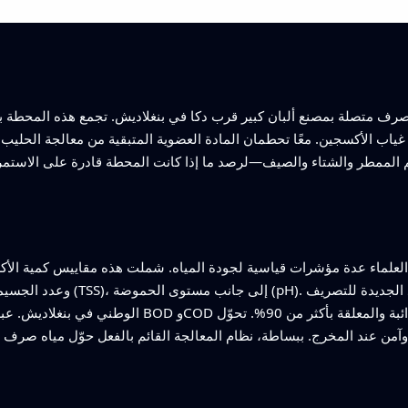
صرف متصلة بمصنع ألبان كبير قرب دكا في بنغلاديش. تجمع هذه المحطة بي
ياب الأكسجين. معًا تحطمان المادة العضوية المتبقية من معالجة الحلي
لممطر والشتاء والصيف—لرصد ما إذا كانت المحطة قادرة على الاستمرا
لعلماء عدة مؤشرات قياسية لجودة المياه. شملت هذه مقاييس كمية الأكسجين التي سيس
الوطني في بنغلاديش. عبر الفصول الثلاثة، خفضت المحطة 
من عند المخرج. ببساطة، نظام المعالجة القائم بالفعل حوّل مياه صرف ا