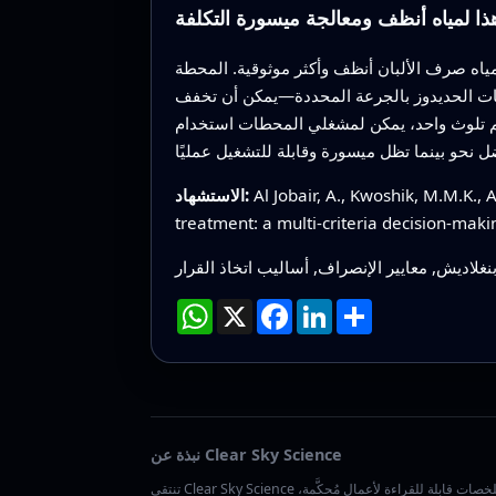
هذا لمياه أنظف ومعالجة ميسورة التكلفة
مياه صرف الألبان أنظف وأكثر موثوقية. المحطة
يتات الحديدوز بالجرعة المحددة—يمكن أن تخفف
ى رقم تلوث واحد، يمكن لمشغلي المحطات استخدام
Al Jobair, A., Kwoshik, M.M.K.,
الاستشهاد:
treatment: a multi-criteria decision-mak
نغلاديش, معايير الإنصراف, أساليب اتخاذ القرار
انشر
LinkedIn
Facebook
X
WhatsApp
نبذة عن Clear Sky Science
تنتقي Clear Sky Science ملخصات قابلة للقراءة لأعمال مُحكَّمة،