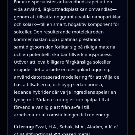
För icke-specialister är huvudbudskapet att en
vida använd, lågkostnadsplast kan omvandlas—
genom att tillsätta noggrant utvalda nanopartiklar
och kolark—till en smart, högaktiv komponent för
solceller. Den resulterande motelektroden
kommer nästan upp i platinas prestanda
samtidigt som den förlitar sig på rikliga material
och en potentiellt skalbar tillverkningsprocess.
Utöver att lova billigare färgkänsliga solceller
erbjuder detta arbete en designkartläggning:
använd datorbaserad modellering för att välja de
bästa tillsatserna, och bygg sedan porösa,
ledande hybrider där varje ingrediens spelar en
tydlig roll. Sådana strategier kan hjälpa till att
förvandla vanlig plast från avfall till
arbetsmaterial i omställningen till ren energi.
Citering:
Ezzat, H.A., Sebak, M.A., Aladim, A.K.
et
al.
Multifunctional PVC-based metal