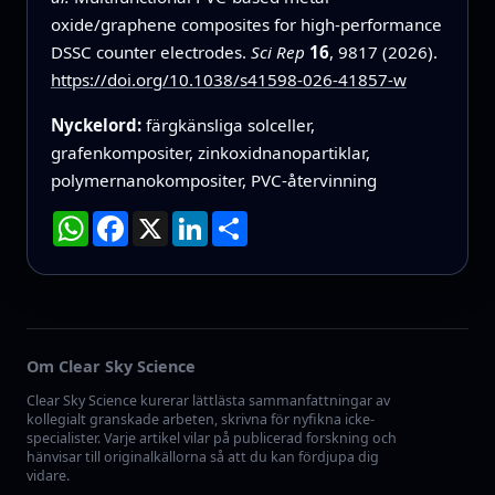
oxide/graphene composites for high-performance
DSSC counter electrodes.
Sci Rep
16
, 9817 (2026).
https://doi.org/10.1038/s41598-026-41857-w
Nyckelord:
färgkänsliga solceller,
grafenkompositer, zinkoxidnanopartiklar,
polymernanokompositer, PVC-återvinning
WhatsApp
Facebook
X
LinkedIn
Dela
Om Clear Sky Science
Clear Sky Science kurerar lättlästa sammanfattningar av
kollegialt granskade arbeten, skrivna för nyfikna icke-
specialister. Varje artikel vilar på publicerad forskning och
hänvisar till originalkällorna så att du kan fördjupa dig
vidare.