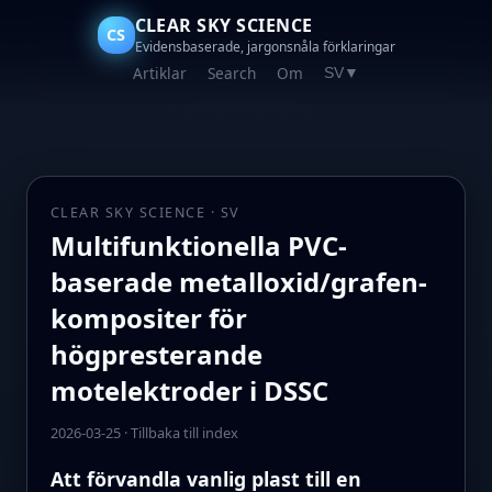
CLEAR SKY SCIENCE
CS
Evidensbaserade, jargonsnåla förklaringar
Artiklar
Search
Om
SV
▼
CLEAR SKY SCIENCE · SV
Multifunktionella PVC-
baserade metalloxid/grafen-
kompositer för
högpresterande
motelektroder i DSSC
2026-03-25
·
Tillbaka till index
Att förvandla vanlig plast till en