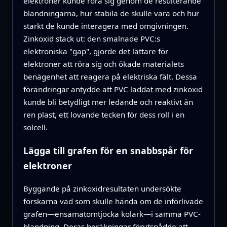
elektroner kunde röra sig genom de resulterande
blandningarna, hur stabila de skulle vara och hur
starkt de kunde interagera med omgivningen.
Zinkoxid stack ut: den smalnade PVC:s
elektroniska "gap", gjorde det lättare för
elektroner att röra sig och ökade materialets
benägenhet att reagera på elektriska fält. Dessa
förändringar antydde att PVC laddat med zinkoxid
kunde bli betydligt mer ledande och reaktivt än
ren plast, ett lovande tecken för dess roll i en
solcell.
Lägga till grafen för en snabbspår för
elektroner
Byggande på zinkoxidresultaten undersökte
forskarna vad som skulle hända om de införlivade
grafen—ensamatomtjocka kolark—i samma PVC-
blandning. Deras beräkningar förutspådde att