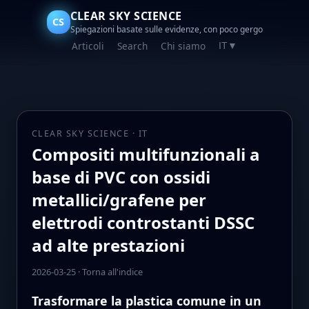
CLEAR SKY SCIENCE
CS
Spiegazioni basate sulle evidenze, con poco gergo
Articoli
Search
Chi siamo
IT
▼
CLEAR SKY SCIENCE · IT
Compositi multifunzionali a
base di PVC con ossidi
metallici/grafene per
elettrodi controstanti DSSC
ad alte prestazioni
2026-03-25
·
Torna all'indice
Trasformare la plastica comune in un