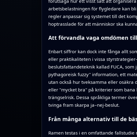
förutsäga hur ett visst sätt att organise
arbetsbelastningen för flygledare kan bli 
regler anpassar sig systemet till det komp
hoptrasslade för att människor ska kunna 
Att förvandla vaga omdömen till
Enbart siffror kan dock inte fånga allt 
eller praktikaliteten i vissa styrstrateg
beslutsfattandeteknik kallad FUCA, som j
pythagoreisk fuzzy" information, ett mate
utan också hur tveksamma eller osäkra de
eller "mycket bra" på kriterier som bana k
trängselrisk. Dessa språkliga termer över
tvinga fram skarpa ja–nej-beslut.
Från många alternativ till de bä
Ramen testas i en omfattande fallstudie m