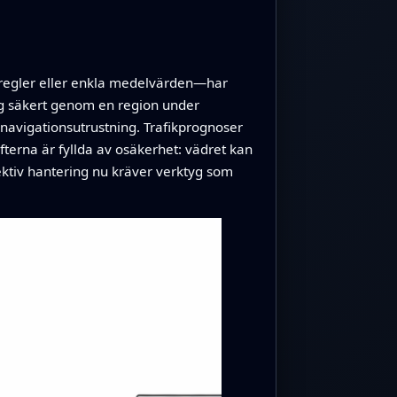
a regler eller enkla medelvärden—har
sig säkert genom en region under
 navigationsutrustning. Trafikprognoser
fterna är fyllda av osäkerhet: vädret kan
fektiv hantering nu kräver verktyg som