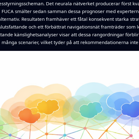
sstyrningsscheman. Det neurala nätverket producerar först kvan
en. FUCA smälter sedan samman dessa prognoser med expertern
ternativ. Resultaten framhäver ett fåtal konsekvent starka stra
lutsfattande och ett förbättrat navigationsnät framträder som l
nde känslighetsanalyser visar att dessa rangordningar förblir 
ar i många scenarier, vilket tyder på att rekommendationerna inte