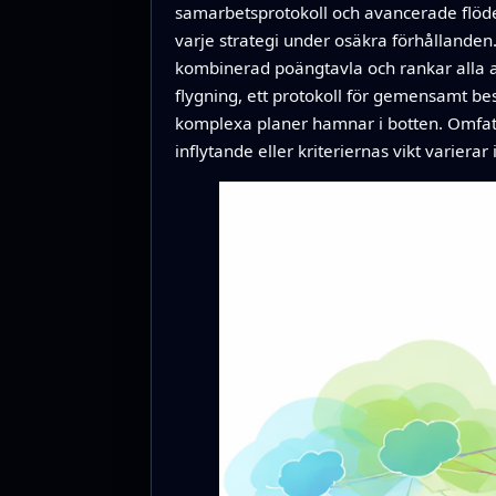
samarbetsprotokoll och avancerade flöde
varje strategi under osäkra förhålland
kombinerad poängtavla och rankar alla al
flygning, ett protokoll för gemensamt bes
komplexa planer hamnar i botten. Omfatta
inflytande eller kriteriernas vikt varier