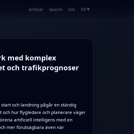
Artiklar
Search
Om
SV
▼
erk med komplex
et och trafikprognoser
 start och landning pågår en ständig
t och hur flygledare och planerare väger
örena artificiell intelligens med en
och mer förutsägbara även när