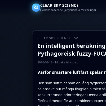
CLEAR SKY SCIENCE
CS
Evidensbaserade, jargonsnåla förklaringar
CLEAR SKY SCIENCE · SV
En intelligent beräkni
Pythagoreisk fuzzy-FUCA
2026-03-13
·
Tillbaka till index
Varför smartare luftfart spelar r
Den som suttit igenom en lång flygförsen
balansakt: hur många flygplan himlen säk
konkurrerande prioriteringar. Denna artike
förfinad metod för att kombinera expert