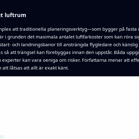
gt luftrum
komplex att traditionella planeringsverktyg—som bygger på fast
är i grunden det maximala antalet luftfarkoster som kan röra 
tart- och landningsbanor till ansträngda flygledare och känslig
as så att trängsel kan förebyggas innan den uppstår. Båda uppgi
ch experter kan vara oeniga om risker. Författarna menar att ef
att låtsas att allt är exakt känt.