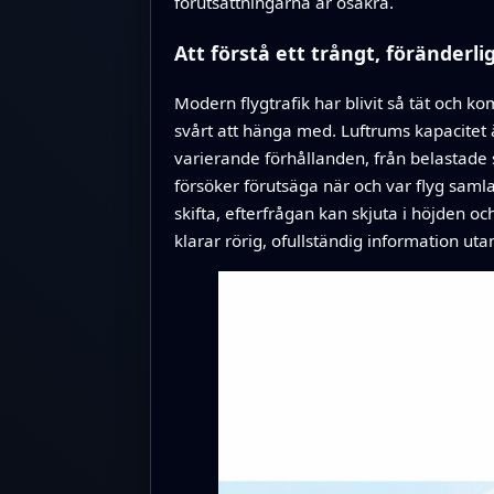
förutsättningarna är osäkra.
Att förstå ett trångt, föränderli
Modern flygtrafik har blivit så tät och 
svårt att hänga med. Luftrums kapacitet 
varierande förhållanden, från belastade s
försöker förutsäga när och var flyg saml
skifta, efterfrågan kan skjuta i höjden o
klarar rörig, ofullständig information utan 