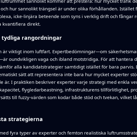
ra luftrummet sannolikt kommer att prestera: hur mycket trafik d
och hur sannolikt trängsel är under olika förhållanden. Istället 
lexa, icke-linjära beteende som syns i verklig drift och fångar r
kvantifiera direkt.
 tydliga rangordningar
som är viktigt inom luftfart. Expertbedömningar—om säkerhetsma
ier—är oundvikligen vaga och ibland motstridiga. För att hantera
ämför alla kandidatstrategier samtidigt istället för bara parvi
matiskt sätt att representera inte bara hur mycket experter stödj
 är. I praktiken beskriver experter varje strategi med enkla 
apacitet, flygledarbeastning, infrastrukturens tillförlitlighet, 
sätts till fuzzy-värden som kodar både stöd och tvekan, vilket lå
sta strategierna
ed fyra typer av experter och femton realistiska luftrumsstrategi