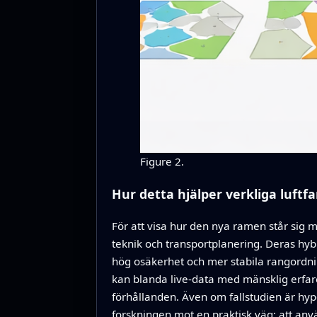
Figure 2.
Hur detta hjälper verkliga luftfa
För att visa hur den nya ramen står sig
teknik och transportplanering. Deras hybr
hög osäkerhet och mer stabila rangordnin
kan blanda live-data med mänsklig erfare
förhållanden. Även om fallstudien är hyp
forskningen mot en praktisk väg: att an