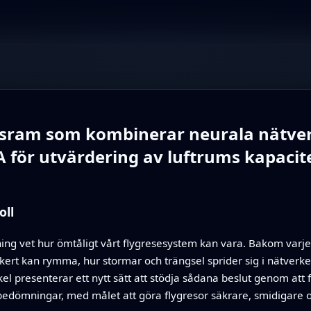
ngsram som kombinerar neurala nätv
 för utvärdering av luftrums kapacit
oll
ing vet hur ömtåligt vårt flygresesystem kan vara. Bakom varje
ert kan rymma, hur stormar och trängsel sprider sig i nätverke
l presenterar ett nytt sätt att stödja sådana beslut genom att f
bedömningar, med målet att göra flygresor säkrare, smidigare 