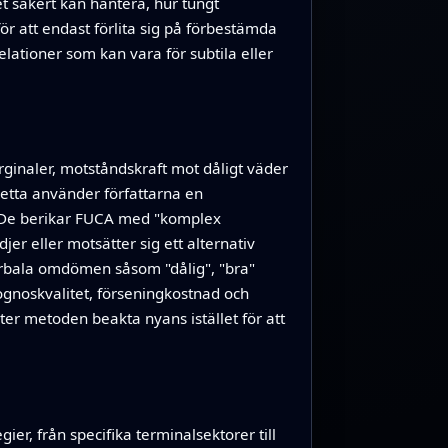
et säkert kan hantera, hur tungt
för att endast förlita sig på förbestämda
elationer som kan vara för subtila eller
rginaler, motståndskraft mot dåligt väder
 detta använder författarna en
s. De berikar FUCA med "komplex
er eller motsätter sig ett alternativ
verbala omdömen såsom "dålig", "bra"
prognoskvalitet, förseningkostnad och
ter metoden beakta nyans istället för att
er, från specifika terminalsektorer till