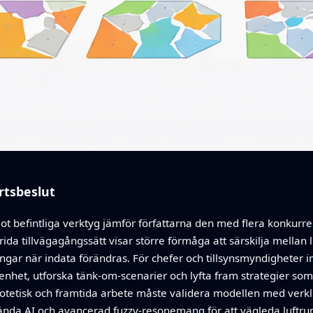
rtsbeslut
 mot befintliga verktyg jämför författarna den med flera konk
ida tillvägagångssätt visar större förmåga att särskilja mellan 
gar när indata förändras. För chefer och tillsynsmyndigheter 
nhet, utforska tänk-om-scenarier och lyfta fram strategier som
otetisk och framtida arbete måste validera modellen med verklig
vända AI och avancerad fuzzy-resonemang för att vägleda luftru