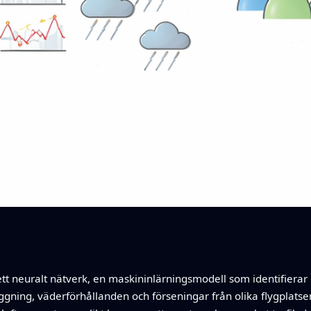
tt neuralt nätverk, en maskininlärningsmodell som identifierar m
ggning, väderförhållanden och förseningar från olika flygplatser 