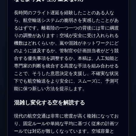
長時間のフライト遅延を経験したことのある人な
ら、航空輸送システムの脆弱さを実感したことがあ
るはずです。離着陸の一つ一つの背後には常に綱渡
りの調整があります：空域が安全に受け入れられる
機数はどれくらいか、嵐や混雑がネットワークにど
のように波及するか、管制官や計画担当者がどう競
合する優先事項を調整するか。本稿は、人工知能と
専門家の判断を統合する高度な手法を組み合わせる
ことで、そうした意思決定を支援し、不確実な状況
下でも航空輸送をより安全に、スムーズに、予測可
能に保つ新しい方法を提示します。
混雑し変化する空を解読する
現代の航空交通は非常に密度が高く複雑になってお
り、固定ルールや単純な平均に基づく従来の計画ツ
ールでは対応が難しくなっています。空域容量と