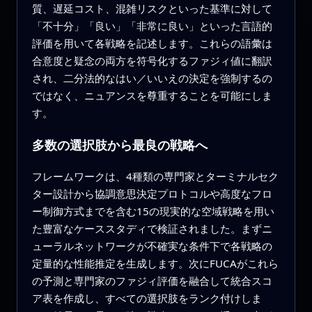
質、遅延コスト、混雑リスクといった基準に対して
「不十分」「良い」「非常に良い」といった言語的
評価を用いて各戦略を記述します。これらの語彙は
合意度と疑念の両方を符号化するファジィ値に翻訳
され、二分法的なはい／いいえの決定を強制するの
ではなく、ニュアンスを尊重することを可能にしま
す。
多数の選択肢から最良の戦略へ
フレームワークは、4種類の専門家とターミナルセク
ター設計から協調意思決定プロトコルや高度なフロ
ー制御方式までを含む15の現実的な空域戦略を用い
た豊富なケーススタディで検証されました。まずニ
ューラルネットワークが不確実な条件下で各戦略の
定量的な性能推定を生成します。次にFUCAがこれら
の予測と専門家のファジィ評価を融合して統合スコ
ア表を作成し、すべての選択肢をランク付けしま