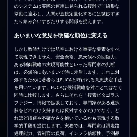
のシステムは実際の運用に見られる複雑で非線形な
挙動に適応し、人間が直接定量化するには微妙すぎ
たり絡み合いすぎたりする関係を捉えます。
あいまいな意見を明確な順位に変える
しかし数値だけでは航空における重要な要素をすべ
て表現できません。安全余裕、悪天候への回復力、
ある制御戦略の実現可能性といった専門家の判断
は、必然的にあいまいで時に矛盾します。これに対
処するために著者らはFUCAと呼ばれる意思決定手法
を用いています。FUCAは候補戦略を対ごとではなく
同時に比較します。さらにそれを「複素ピタゴラス
ファジー」情報で拡張しており、専門家がある選択
肢をどれだけ支持または反対するかだけでなく、ど
れほど躊躇や不確かさを抱いているかも表現する数
学的手段を提供します。実務では、専門家は滑走路
処理能力、管制官の負荷、インフラ信頼性、予測品