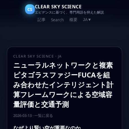
CLEAR SKY SCIENCE
CS
エビデンスに基づく、専門用語を抑えた解説
記事
概要
Search
JA
▼
CLEAR SKY SCIENCE · JA
ニューラルネットワークと複素
ピタゴラスファジーFUCAを組
み合わせたインテリジェント計
算フレームワークによる空域容
量評価と交通予測
2026-03-13
·
一覧に戻る
なぜより賢い空が重要なのか