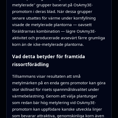
metylerade" grupper baserat på OsAmy3E-
promotorn i deras blad. När dessa grupper
senare utsattes för värme under kornfyllning
visade de metylerade plantorna — oavsett
föräldrarnas kombination — lägre OsAmy3E-
aktivitet och producerade avsevärt färre grumliga
korn än de icke-metylerade plantorna.
Vad detta betyder för framtida
rissortförädling
Tillsammans visar resultaten att små
metylmärken på en enda gens promotor kan göra
stor skillnad för risets spannmålskvalitet under
värmebelastning. Genom att välja plantungar
som redan bär hög metylering vid OsAmy3E-
promotorn kan uppfödare kanske utveckla linjer
som bevarar attraktiva, genomskinliga korn även