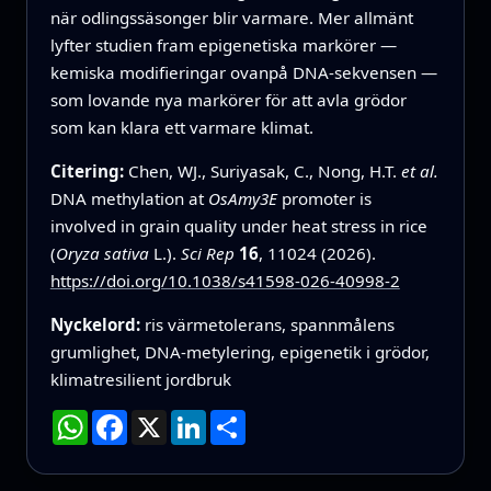
när odlingssäsonger blir varmare. Mer allmänt
lyfter studien fram epigenetiska markörer —
kemiska modifieringar ovanpå DNA-sekvensen —
som lovande nya markörer för att avla grödor
som kan klara ett varmare klimat.
Citering:
Chen, WJ., Suriyasak, C., Nong, H.T.
et al.
DNA methylation at
OsAmy3E
promoter is
involved in grain quality under heat stress in rice
(
Oryza sativa
L.).
Sci Rep
16
, 11024 (2026).
https://doi.org/10.1038/s41598-026-40998-2
Nyckelord:
ris värmetolerans, spannmålens
grumlighet, DNA-metylering, epigenetik i grödor,
klimatresilient jordbruk
WhatsApp
Facebook
X
LinkedIn
Dela