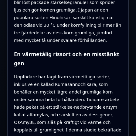
blir löst packade stärkelsegranuler som sprider
ljus och gör kornen grumliga. I Japan är den
populära sorten Hinohikari särskilt känslig: när
den odlas vid 30 °C under kornfyllning blir mer än
tre fjärdedelar av dess korn grumliga, jämfört
med mycket få under svalare förhållanden.
En värmetålig rissort och en misstänkt
gen
Uppfödare har tagit fram värmetåliga sorter,
inklusive en kallad Kumasannochikara, som
behåller en mycket lägre andel grumliga korn
under samma heta förhållanden. Tidigare arbete
hade pekat på ett stärkelse-nedbrytande enzym
kallat alfamylas, och särskilt en av dess gener,
OsAmy3E, som slås på kraftigt vid värme och
kopplats till grumlighet. I denna studie bekräftade