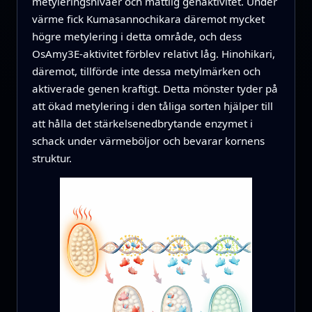
metyleringsnivåer och måttlig genaktivitet. Under
värme fick Kumasannochikara däremot mycket
högre metylering i detta område, och dess
OsAmy3E-aktivitet förblev relativt låg. Hinohikari,
däremot, tillförde inte dessa metylmärken och
aktiverade genen kraftigt. Detta mönster tyder på
att ökad metylering i den tåliga sorten hjälper till
att hålla det stärkelsenedbrytande enzymet i
schack under värmeböljor och bevarar kornens
struktur.