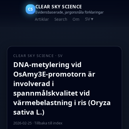
CLEAR SKY SCIENCE
CS
Evidensbaserade, jargonsnåla förklaringar
Artiklar
Search
Om
SV
▼
CLEAR SKY SCIENCE · SV
DNA-metylering vid
OsAmy3E-promotorn är
involverad i
spannmålskvalitet vid
värmebelastning i ris (Oryza
sativa L.)
2026-02-25
·
Tillbaka till index