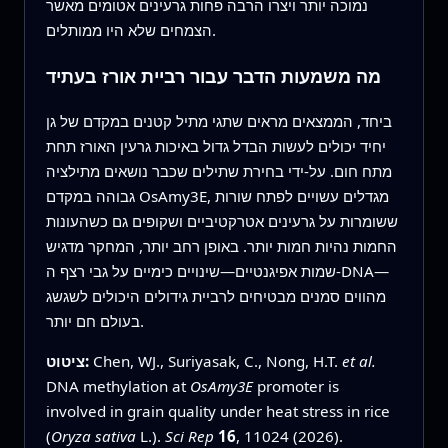
נמוכה יותר ויצרו הרבה פחות גרעינים אטומים מאשר
הצמחים שלא היו ממותלים.
מה משמעות הדבר עבור רביית אורז בעתיד
ביחד, הממצאים מראים שתגי מתיל קטנים במקדם של גן
יחיד יכולים לעשות הבדל גדול באיכות גרעין האורז תחת
מתח חום. על-ידי בחירת שתילים שכבר נושאים מתילציה
גבוהה במקדם OsAmy3E, מגדלים עשויים לפתח שורות
ששומרות על גרעינים אטרקטיביים ושקופים גם כשהעונות
החמות נהיות חמות יותר. באופן רחב יותר, המחקר מדגיש
שמות אפיגנטיים—שינויים כימיים על גבי רצף ה‑DNA—
מהווים סמנים מבטיחים לרביית גידולים היכולים לשגשג
בעולם חם יותר.
et al.
Chen, WJ., Suriyasak, C., Nong, H.T.
ציטוט:
DNA methylation at
OsAmy3E
promoter is
involved in grain quality under heat stress in rice
(
Oryza sativa
L.).
Sci Rep
16
, 11024 (2026).