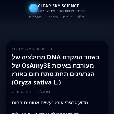
CLEAR SKY SCIENCE
CS
הסברים מבוססי ראיות, עם מעט ז'רגון
אודות
Search
מאמרים
HE
▼
CLEAR SKY SCIENCE · HE
מתילציה של DNA באזור המקדם
של OsAmy3E מעורבת באיכות
הגרעינים תחת מתח חום באורז
(Oryza sativa L.)
חזרה לאינדקס
·
2026-02-25
מדוע גרגירי אורז נעשים אטומים בחום
אורז מספק מזון למיליארדי אנשים, אך עליית