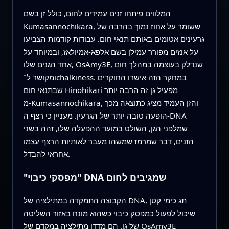
המלווים פיתחו זנים עמידים לחום, כולל זן בשם
Kumasannochikara, ששומר על אחוז נמוך בהרבה של
גרעינים אטומים באותם תנאי חום. עבודות קודמות הצביעו
על אנזים מפורר עמילן בשם אלפא‑אמיולאז, ובמיוחד על
אחד הגנים שלו, OsAmy3E, שנדלק בעוצמה במהלך חום
ומקושר ל־chalkiness. במחקר הזה אישרו החוקרים
שבתנאי חום Hinohikari מפעיל גן זה הרבה יותר
מ‑Kumasannochikara, והזן העמיד מציג כתוצאה מכך
הופעה טובה יותר של הגרעין. מעניין כי רצף ה‑DNA
שמלפני הגן, השולט במועד ההפעלה שלו, זהה בשני
הזנים, דבר שמרמז שמשהו מעבר לאותיות הרצף עצמו
אחראי להבדל.
"מפסקי כיבוי" DNA שמגיבים לחום
הקבוצה התמקדה במתילציה של DNA, תג כימי קטן
שיכול לפעול כמפסק כיבוי כשהוא מונח באזור השליטה
של גן. הם מדדו מתילציה במקדם של OsAmy3E