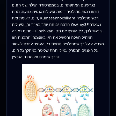
בגרעינים המתפתחים. בטמפרטורה רגילה שני הזנים
הראו רמות מתילציה דומות ופעילות גנטית צנועה. תחת
חום, לעומת זאת, Kumasannochikara רכש מתילציה
הרבה גבוהה יותר באזור זה, ופעילות OsAmy3E נשארה
יחסית נמוכה. Hinohikari, בניגוד לכך, לא הוסיף את תגי
המתיל האלה והפעיל את הגן בעוצמה. התבנית הזו
מצביעה על כך שמתילציה נוספת בזן העמיד עוזרת לשמור
על האנזים המפרק עמילן תחת שליטה במהלך גל חום,
ובכך שומרת על מבנה הגרעין.