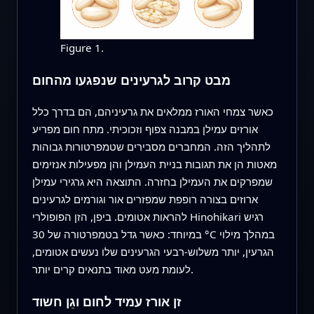
Figure 1.
מבט קרוב לגרעינים שנפגעו מהחום
כאשר צמחי האורז ממלאים את גרעיניהם, הם בדרך כלל
אורזים עמילן במבנה צפוף וזכוכיתי. מתח חום מפריע
לתהליך הזה. המחברים מסבירים שטמפרטורות גבוהות
מאטות הן את תגובות בניית העמילן והן מפעילות אנזימים
שמפרקים את העמילן בחזרה. התוצאה היא גרגירי עמילן
ארוזים בצורה רופפת שמפזרים אור וגורמים לגרעינים
להראות אטומים. ביפן, הזן הפופולרי Hinohikari רגיש
במיוחד: כאשר גדל בטמפרטורה של 30 °C במהלך מילוי
הגרעין, יותר משלוש-רבעי הגרעינים שלו נעשים אטומים,
לעומת מעט מאוד בתנאים קרים יותר.
זן אורז עמיד לחום וגֵן חשוד