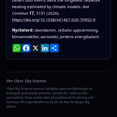
heating estimated by climate models.
Nat
Commun
17
, 3191 (2026).
https://doi.org/10.1038/s41467-026-70952-9
Nyckelord:
ökendamm, radiativ uppvärmning,
klimamodeller, aerosoler, Jordens energibalans
WhatsApp
Facebook
X
LinkedIn
Dela
Om Clear Sky Science
Clear Sky Science kurerar lättlästa sammanfattningar av
kollegialt granskade arbeten, skrivna för nyfikna icke-
specialister. Varje artikel vilar på publicerad forskning och
hänvisar till originalkällorna så att du kan fördjupa dig
vidare.