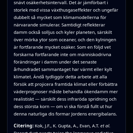
snävt osäkerhetsintervall. Det är jämförbart i
storlek med vissa växthusgaseffekter och ungefär
dubbelt så mycket som klimamodellerna för
närvarande simulerar. Samtidigt reflekterar
damm också solljus och kyler planeten, särskilt
över mörka ytor som oceaner, och den kylningen
är fortfarande mycket osäker. Som en följd vet
forskarna fortfarande inte om människodrivna
förändringar i damm under det senaste
århundradet sammantaget har värmt eller kylt
klimatet. Ändå tydliggör detta arbete att alla
försök att projicera framtida klimat eller förbättra
väderprognoser måste behandla ökendamm mer
realistiskt — särskilt dess infraröda spridning och
dess största korn — om vi ska förstå fullt ut hur
denna naturliga dis formar Jordens energibalans.
Citering:
Kok, J.F., K. Gupta, A., Evan, A.T.
et al.
Desert dust exerts twice the longwave radiative