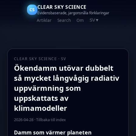
CLEAR SKY SCIENCE
CS
Evidensbaserade, jargonsnåla förklaringar
Artiklar
Search
Om
SV
▼
CLEAR SKY SCIENCE · SV
Ökendamm utövar dubbelt
så mycket långvågig radiativ
uppvärmning som
uppskattats av
klimamodeller
2026-04-28
·
Tillbaka till index
Damm som värmer planeten