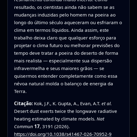
resultado, os cientistas ainda não sabem se as
mudanças induzidas pelo homem na poeira ao
longo do último século aqueceram ou esfriaram o
clima em termos líquidos. Ainda assim, este
trabalho deixa claro que qualquer esforço para
projetar o clima futuro ou melhorar previsões do
tempo deve tratar a poeira do deserto de forma
mais realista — especialmente sua dispersão
infravermelha e seus maiores grãos — se
quisermos entender completamente como essa
névoa natural molda o balanço de energia da
Terra.
Citação:
Kok, J.F., K. Gupta, A., Evan, A.T.
et al.
Desert dust exerts twice the longwave radiative
heating estimated by climate models.
Nat
Commun
17
, 3191 (2026).
https://doi.org/10.1038/s41467-026-70952-9