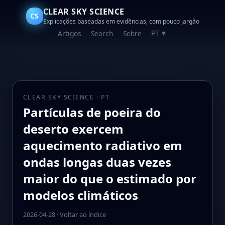
CLEAR SKY SCIENCE
CS
Explicações baseadas em evidências, com pouco jargão
Artigos
Search
Sobre
PT
▼
CLEAR SKY SCIENCE · PT
Partículas de poeira do
deserto exercem
aquecimento radiativo em
ondas longas duas vezes
maior do que o estimado por
modelos climáticos
2026-04-28
·
Voltar ao índice