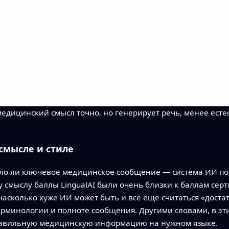
 медицинский смысл точно, но генерирует речь, менее есте
смысле и стиле
ло ли ключевое медицинское сообщение — система ИИ по
смыслу баллы LingualAI были очень близки к баллам се
асколько хуже ИИ может быть и всё ещё считаться «достат
терминологии и полноте сообщения. Другими словами, в эт
равильную медицинскую информацию на нужном языке.