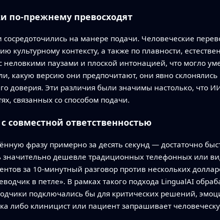
ки по‑прежнему превосходят
и сосредоточились на манере подачи. Человеческие пере
ию культурному контексту, а также по плавности, естестве
с неловкими паузами и плоской интонацией, что могло 
и, какую версию они предпочитают, они явно склонялись 
его доверия. Эти различия были значимы настолько, что 
ях, связанных со способом подачи.
 с совместной ответственностью
ённую фразу примерно за десять секунд — достаточно быст
сь значительно дешевле традиционных телефонных или ви
ентов за 10‑минутный разговор против нескольких долларов
водчик в петле». В рамках такого подхода LingualAI обр
одчики подключались бы для критических решений, эмо
изка либо клиницист или пациент запрашивает человеческ