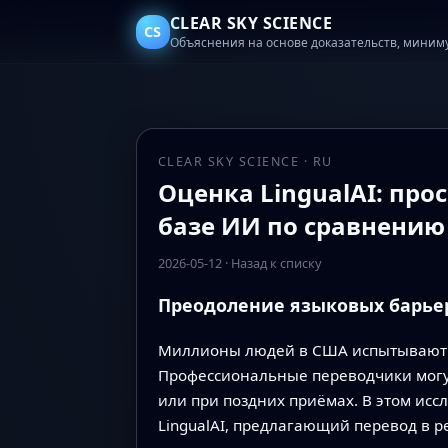
CLEAR SKY SCIENCE
CS
Объяснения на основе доказательств, миним
CLEAR SKY SCIENCE · RU
Оценка LingualAI: пр
базе ИИ по сравнени
2026-05-12
·
Назад к списку
Преодоление языковых барьер
Миллионы людей в США испытывают т
Профессиональные переводчики могут 
или при поздних приёмах. В этом ис
LingualAI, предлагающий перевод в 