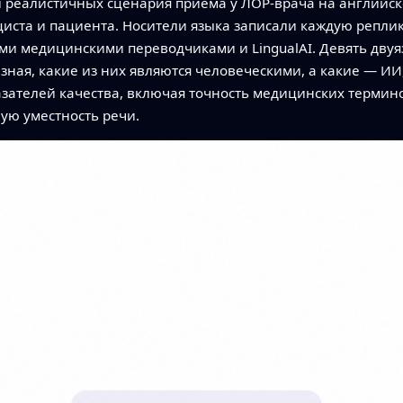
и реалистичных сценария приёма у ЛОР‑врача на английск
ста и пациента. Носители языка записали каждую реплику
ми медицинскими переводчиками и LingualAI. Девять дву
ная, какие из них являются человеческими, а какие — ИИ
зателей качества, включая точность медицинских термино
ную уместность речи.