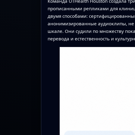
Команда UTHealth Houston создала тр
прописанными репликами для клиници
двумя способами: сертифицированны
анонимизированные аудиоклипы, не з
шкале. Они судили по множеству пока
перевода и естественность и культур