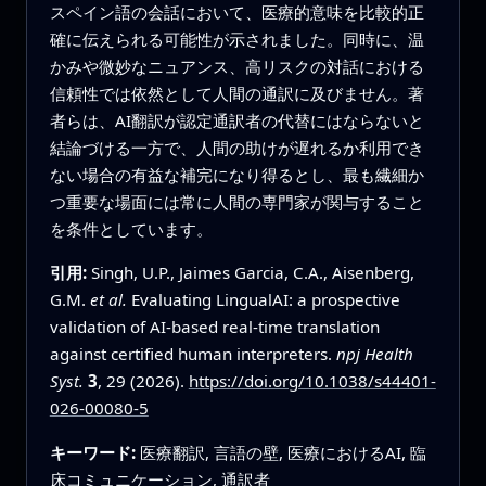
スペイン語の会話において、医療的意味を比較的正
確に伝えられる可能性が示されました。同時に、温
かみや微妙なニュアンス、高リスクの対話における
信頼性では依然として人間の通訳に及びません。著
者らは、AI翻訳が認定通訳者の代替にはならないと
結論づける一方で、人間の助けが遅れるか利用でき
ない場合の有益な補完になり得るとし、最も繊細か
つ重要な場面には常に人間の専門家が関与すること
を条件としています。
引用:
Singh, U.P., Jaimes Garcia, C.A., Aisenberg,
G.M.
et al.
Evaluating LingualAI: a prospective
validation of AI-based real-time translation
against certified human interpreters.
npj Health
Syst.
3
, 29 (2026).
https://doi.org/10.1038/s44401-
026-00080-5
キーワード:
医療翻訳, 言語の壁, 医療におけるAI, 臨
床コミュニケーション, 通訳者