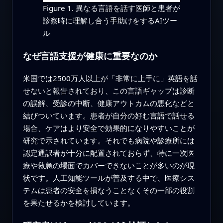
Figure 1. 異なる言語を話す医師と患者が
診察時に理解し合う手助けをするAIツー
ル
なぜ言語支援が健康に重要なのか
米国では2500万人以上が「非常に上手に」英語を話
せないと報告されており、この言語ギャップは診断
の誤解、受診の中断、健康アウトカムの悪化などと
結びついています。患者が自分の好む言語で話せる
場合、ケアはより安全で効果的になりやすいことが
研究で示されています。それでも病院や診療所には
認定通訳者が十分に配置されておらず、特に一次医
療や救急の場面でカバーできないことが多いのが現
状です。人工知能ツールが普及する中で、医療シス
テムは患者の安全を損なうことなくその一部の役割
を果たせるかを検討しています。