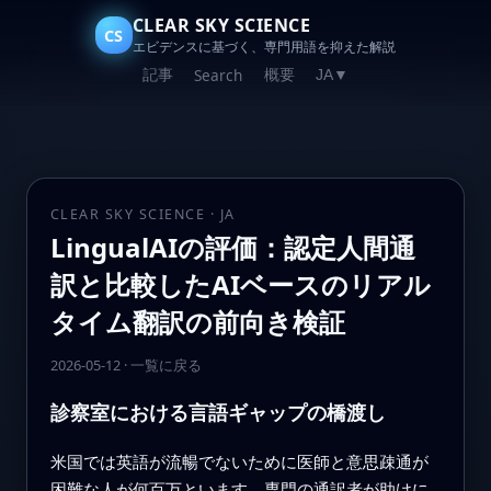
CLEAR SKY SCIENCE
CS
エビデンスに基づく、専門用語を抑えた解説
記事
概要
Search
JA
▼
CLEAR SKY SCIENCE · JA
LingualAIの評価：認定人間通
訳と比較したAIベースのリアル
タイム翻訳の前向き検証
2026-05-12
·
一覧に戻る
診察室における言語ギャップの橋渡し
米国では英語が流暢でないために医師と意思疎通が
困難な人が何百万といます。専門の通訳者が助けに