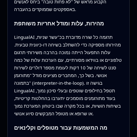
הקבוע מראש של "לא פחות טובה" ביחס לאנשים
באספקטים שממוקדים בהעברה.
מהירות, עלות ומודל אחריות משותפת
LingualAI תרגמה כל שורה מדוברת בכ־עשר שניות,
מהירותו מספיקה כדי להשתלב בשיחה דו‑כיוונית טבעית.
עלות התפעול הייתה נמוכה בהרבה משירותי תרגום
טלפוניים או בווידאו מסורתיים, עם הערכות עלות של כמה
סנט לשיחה של 10 דקות לעומת מספר דולרים לשירות
אנושי. בשל כך, המחברים מציעים מודל "מתורגמן
בתמונה" (interpreter-in-the-loop). בגישה זו
LingualAI תטפל בחילופים שוטפים ובעלי סיכון נמוך,
בעוד מתורגמנים מוסמכים יתערבו בהחלטות קריטיות,
בשיחות רגשיות, או בכל מקרה שבו ביטחון המערכת נמוך
או שרופא או מטופל המבקשים סיוע אנושי.
מה המשמעות עבור מטופלים וקלינאים