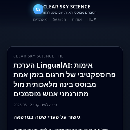
CLEAR SKY SCIENCE
CS
הסברים מבוססי ראיות, עם מעט ז'רגון
אודות
Search
מאמרים
HE
▼
CLEAR SKY SCIENCE · HE
הערכת LingualAI: אימות
פרוספקטיבי של תרגום בזמן אמת
מבוסס בינה מלאכותית מול
מתורגמני אנוש מוסמכים
חזרה לאינדקס
·
2026-05-12
גישור על פערי שפה במרפאה
מיליונים בארצות הברית מתקשים לתקשר עם רופאים