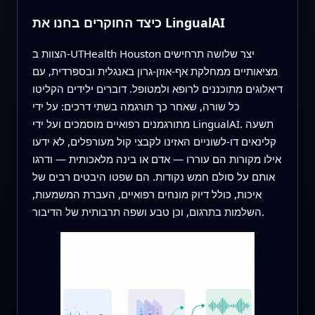
כיצד החוקרים בחנו את LingualAI
הצוות ב-UTHealth Houston יצר שלושה תרחישים
מציאותיים ממחלקת אף-אוזן-גרון באנגלית ובספרדית, עם
דיאלוגים מתוכננים לרופא ולמטופל. דוברים ילידים הקליטו
כל שורה, שאחר כך תורגמה בשתי דרכים: על ידי
מתורגמנים רפואיים מוסמכים ועל ידי LingualAI. תשעה
קלינאים דו‑לשוניים האזינו לקבצי קול מעורפלים, לא ידעו
אילו מקורות הם עוררו — אדם או בינה מלאכותית — ודרגו
אותם על סולם חמש נקודות. הם שפטו היבטים רבים של
איכות, כולל דיוק מונחים רפואיים, העברת המשמעות,
השלמות בתרגום, וכן טבע ושפה תרבותית של הדיבור.