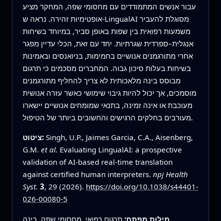
עבור אנשים המתמודדים עם מחסומי שפה, המחקר מציע
אופטימיות זהירה. נראה ש-LingualAI מסוגלת להעביר
משמעות רפואית בין שפות באופן סביר, במיוחד בשיחות
אנגלית–ספרדית שגרתיות. יחד עם זאת, הכלי עדיין מפגר
אחרי מתורגמנים אנושיים בחמימות, בניואנסים ובאמינות
בשיחות בעלות סיכון גבוה. המחברים מסכמים כי תרגום
מבוסס בינה מלאכותית לא צריך להחליף מתורגמנים
מוסמכים, אך יכול להיות גיבוי שימושי כאשר עזרה אנושית
מעוכבת או אינה זמינה, בתנאי שמומחים אנושיים יישארו
מעורבים בחלקים הרגישים והחשובים ביותר של הטיפול.
Singh, U.P., Jaimes Garcia, C.A., Aisenberg,
ציטוט:
G.M.
et al.
Evaluating LingualAI: a prospective
validation of AI-based real-time translation
against certified human interpreters.
npj Health
Syst.
3
, 29 (2026).
https://doi.org/10.1038/s44401-
026-00080-5
מילות מפתח:
תרגום רפואי, מחסומי שפה, בינה