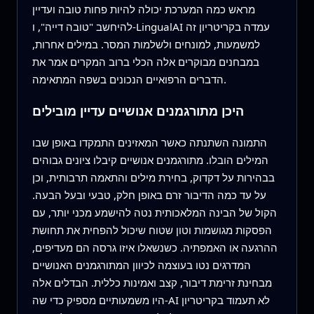
מראש כמה המערכת יכולה להיות פחות טובה ועדיין
להיחשב "טובה דייה", ו-LingualAI עמדה בקריטריון זה
למשמעות, למונחים ולשלמות המסר. במילים אחרות,
במבחנים מבוקרים אלה הכלי ברוב המקרים אמר את
הדברים הרפואיים הנכונים בשפה המתאימה.
היכן מתורגמנים אנושיים עדיין מובילים
התמונה השתנתה כאשר המאזינים התמקדו באופן שבו
המילים הובלו. מתורגמנים אנושיים קיבלו ציונים גבוהים
בבהירות על דקדוק, בחירת מילים והתאמה תרבותית, וכן
על עד כמה הדיבור זרם באופן חלק, טבעי ובעל הבעה.
הקול של הבינה המלאכותית נטה להישמע מכני יותר, עם
הפסקות מגושמות וטון שטוח שיכול להפחית את תחושת
ההרגעה או האמפתיה. כשנשאלו איזו גרסה הם מעדיפים,
המדרגים נטו בעוצמה לכיוון המתורגמנים האנושיים
מבחינת זרימת דיבור, קצב ואמינות כללית. הבדלים אלה
היו משמעותיים מספיק כדי שה-AI לא תעמוד בקריטריון