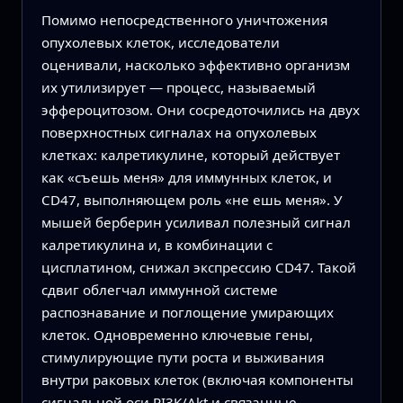
Помимо непосредственного уничтожения
опухолевых клеток, исследователи
оценивали, насколько эффективно организм
их утилизирует — процесс, называемый
эффероцитозом. Они сосредоточились на двух
поверхностных сигналах на опухолевых
клетках: калретикулине, который действует
как «съешь меня» для иммунных клеток, и
CD47, выполняющем роль «не ешь меня». У
мышей берберин усиливал полезный сигнал
калретикулина и, в комбинации с
цисплатином, снижал экспрессию CD47. Такой
сдвиг облегчал иммунной системе
распознавание и поглощение умирающих
клеток. Одновременно ключевые гены,
стимулирующие пути роста и выживания
внутри раковых клеток (включая компоненты
сигнальной оси PI3K/Akt и связанные