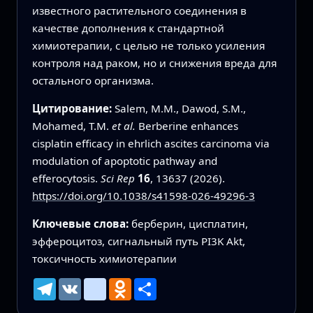
известного растительного соединения в
качестве дополнения к стандартной
химиотерапии, с целью не только усиления
контроля над раком, но и снижения вреда для
остального организма.
Цитирование:
Salem, M.M., Dawod, S.M.,
Mohamed, T.M.
et al.
Berberine enhances
cisplatin efficacy in ehrlich ascites carcinoma via
modulation of apoptotic pathway and
efferocytosis.
Sci Rep
16
, 13637 (2026).
https://doi.org/10.1038/s41598-026-49296-3
Ключевые слова:
берберин, цисплатин,
эффероцитоз, сигнальный путь PI3K Akt,
токсичность химиотерапии
Telegram
VK
mailru
Odnoklassniki
Ресурс