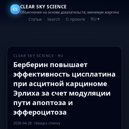
CLEAR SKY SCIENCE
CS
Объяснения на основе доказательств, минимум жаргона
Статьи
Search
О проекте
RU
▼
CLEAR SKY SCIENCE · RU
Берберин повышает
эффективность цисплатина
при асцитной карциноме
Эрлиха за счет модуляции
пути апоптоза и
эффероцитоза
2026-04-28
·
Назад к списку