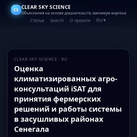
CLEAR SKY SCIENCE
CS
Объяснения на основе доказательств, минимум жаргона
Статьи
Search
О проекте
RU
▼
CLEAR SKY SCIENCE · RU
Оценка
климатизированных агро-
консультаций iSAT для
принятия фермерских
решений и работы системы
в засушливых районах
Сенегала