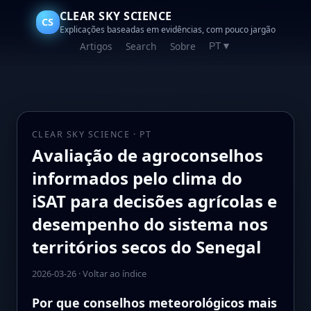
CLEAR SKY SCIENCE
CS
Explicações baseadas em evidências, com pouco jargão
Artigos
Search
Sobre
PT
▼
CLEAR SKY SCIENCE · PT
Avaliação de agroconselhos
informados pelo clima do
iSAT para decisões agrícolas e
desempenho do sistema nos
territórios secos do Senegal
2026-03-26
·
Voltar ao índice
Por que conselhos meteorológicos mais