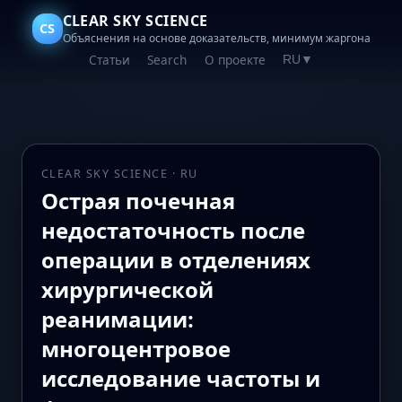
CLEAR SKY SCIENCE
CS
Объяснения на основе доказательств, минимум жаргона
Статьи
Search
О проекте
RU
▼
CLEAR SKY SCIENCE · RU
Острая почечная
недостаточность после
операции в отделениях
хирургической
реанимации:
многоцентровое
исследование частоты и