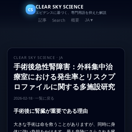
CLEAR SKY SCIENCE
CS
エビデンスに基づく、専門用語を抑えた解説
記事
概要
Search
JA
▼
CLEAR SKY SCIENCE · JA
手術後急性腎障害：外科集中治
療室における発生率とリスクプ
ロファイルに関する多施設研究
2026-02-18
·
一覧に戻る
手術後に腎臓が重要である理由
大きな手術は命を救うことがありますが、同時に身
体に強い負担をかけます。最も危険にさらされる臓