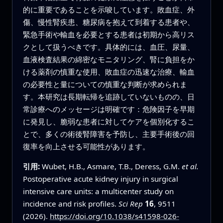
的に重要であることを示唆しています。敗血症、外
傷、慢性腎疾患、糖尿病を抱えて到着する患者や、
緊急手術や輸血を必要とする患者は初期から高リス
クとして扱うべきです。具体的には、血圧、尿量、
血液検査結果の綿密なモニタリング、腎に負担をか
ける薬剤の慎重な使用、敗血症の迅速な治療、輸血
の必要性と量についての慎重な判断が求められま
す。本研究は長期転帰を追跡していないものの、日
常診療へのメッセージは明確です：危険因子を早期
に発見し、脆弱な患者に対してケアを個別化するこ
とで、多くの術後腎障害を予防し、主要手術後の回
復率を向上させる可能性があります。
引用:
Wubet, H.B., Asmare, T.B., Deress, G.M.
et al.
Postoperative acute kidney injury in surgical
intensive care units: a multicenter study on
incidence and risk profiles.
Sci Rep
16
, 9511
(2026).
https://doi.org/10.1038/s41598-026-