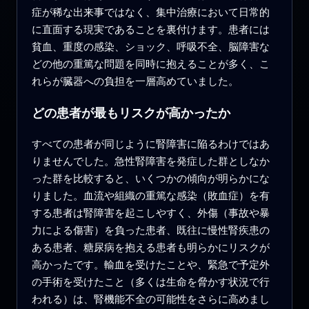
症が稀な出来事ではなく、集中治療において日常的
に直面する現実であることを裏付けます。患者には
貧血、重度の感染、ショック、呼吸不全、脳障害な
どの他の重篤な問題を同時に抱えることが多く、こ
れらが臓器への負担を一層高めていました。
どの患者が最もリスクが高かったか
すべての患者が同じように腎障害に陥るわけではあ
りませんでした。急性腎障害を発症した群としなか
った群を比較すると、いくつかの傾向が明らかにな
りました。血流や組織の重篤な感染（敗血症）を有
する患者は腎障害を起こしやすく、外傷（事故や暴
力による傷害）を負った患者、既往に慢性腎疾患の
ある患者、糖尿病を抱える患者も明らかにリスクが
高かったです。輸血を受けたことや、緊急で予定外
の手術を受けたこと（多くは生命を脅かす状況で行
われる）は、腎機能不全の可能性をさらに高めまし