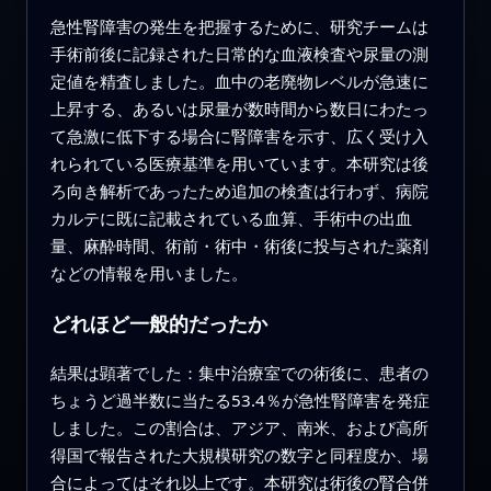
急性腎障害の発生を把握するために、研究チームは
手術前後に記録された日常的な血液検査や尿量の測
定値を精査しました。血中の老廃物レベルが急速に
上昇する、あるいは尿量が数時間から数日にわたっ
て急激に低下する場合に腎障害を示す、広く受け入
れられている医療基準を用いています。本研究は後
ろ向き解析であったため追加の検査は行わず、病院
カルテに既に記載されている血算、手術中の出血
量、麻酔時間、術前・術中・術後に投与された薬剤
などの情報を用いました。
どれほど一般的だったか
結果は顕著でした：集中治療室での術後に、患者の
ちょうど過半数に当たる53.4％が急性腎障害を発症
しました。この割合は、アジア、南米、および高所
得国で報告された大規模研究の数字と同程度か、場
合によってはそれ以上です。本研究は術後の腎合併