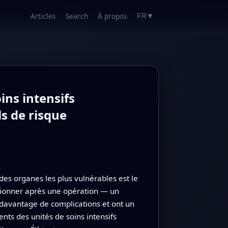
Articles
Search
À propos
FR
▼
ins intensifs
ls de risque
des organes les plus vulnérables est le
nctionner après une opération — un
 davantage de complications et ont un
nts des unités de soins intensifs