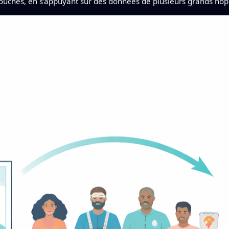
 touchés, en s’appuyant sur des données de plusieurs grands hôp