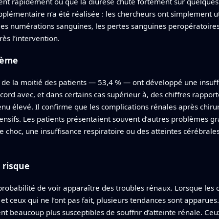
t rapidement ou que la diurèse chute fortement sur quelques
plémentaire n’a été réalisée : les chercheurs ont simplement ut
e les numérations sanguines, les pertes sanguines peropératoires
s l’intervention.
lème
s de la moitié des patients — 53,4 % — ont développé une insuff
accord avec, et dans certains cas supérieur à, des chiffres rappo
nu élevé. Il confirme que les complications rénales après chir
tensifs. Les patients présentaient souvent d’autres problèmes
de choc, une insuffisance respiratoire ou des atteintes cérébra
 risque
probabilité de voir apparaître des troubles rénaux. Lorsque les
t ceux qui ne l’ont pas fait, plusieurs tendances sont apparues.
ent beaucoup plus susceptibles de souffrir d’atteinte rénale. Ce