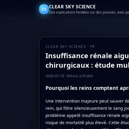
CLEAR SKY SCIENCE
CS
Des explications fondées sur des preuves, avec p
CLEAR SKY SCIENCE · FR
Insuffisance rénale aigu
chirurgicaux : étude mult
2026-02-18
·
Retour à l’index
Pourquoi les reins comptent apr
Une intervention majeure peut sauver des 
rein, qui filtre silencieusement le sang 
problème appelé insuffisance rénale aigu
risque de mortalité plus élevé. Cette ét