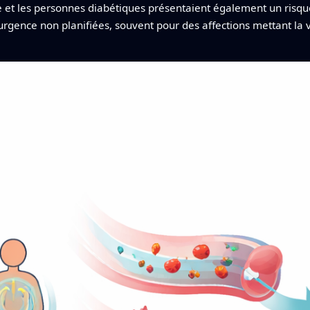
 et les personnes diabétiques présentaient également un risque
d’urgence non planifiées, souvent pour des affections mettant la