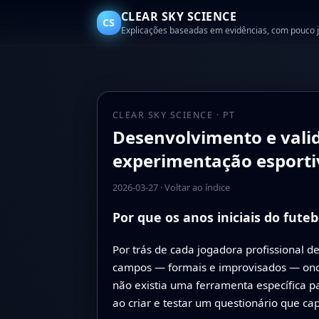
CLEAR SKY SCIENCE
CS
Explicações baseadas em evidências, com pouco 
CLEAR SKY SCIENCE · PT
Desenvolvimento e valid
experimentação esportiv
2026-03-27
·
Voltar ao índice
Por que os anos iniciais do fut
Por trás de cada jogadora profissional de
campos — formais e improvisados — onde 
não existia uma ferramenta específica p
ao criar e testar um questionário que ca