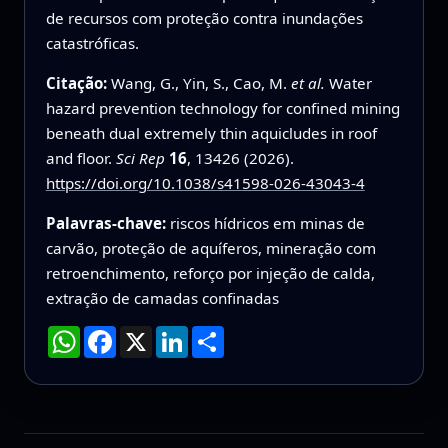
de recursos com proteção contra inundações
catastróficas.
Citação:
Wang, G., Yin, S., Cao, M.
et al.
Water
hazard prevention technology for confined mining
beneath dual extremely thin aquicludes in roof
and floor.
Sci Rep
16
, 13426 (2026).
https://doi.org/10.1038/s41598-026-43043-4
Palavras-chave:
riscos hídricos em minas de
carvão, proteção de aquíferos, mineração com
retroenchimento, reforço por injeção de calda,
extração de camadas confinadas
WhatsApp
Facebook
X
LinkedIn
Compartilhar