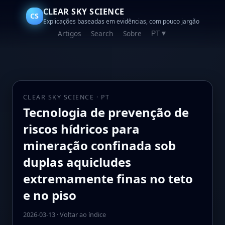
CLEAR SKY SCIENCE
CS
Explicações baseadas em evidências, com pouco jargão
Artigos
Search
Sobre
PT
▼
CLEAR SKY SCIENCE · PT
Tecnologia de prevenção de
riscos hídricos para
mineração confinada sob
duplas aquicludes
extremamente finas no teto
e no piso
2026-03-13
·
Voltar ao índice