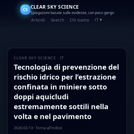
CLEAR SKY SCIENCE
CS
Spiegazioni basate sulle evidenze, con poco gergo
Articoli
Search
Chi siamo
IT
▼
CLEAR SKY SCIENCE · IT
Tecnologia di prevenzione del
rischio idrico per l’estrazione
confinata in miniere sotto
doppi aquicludi
estremamente sottili nella
volta e nel pavimento
2026-03-13
·
Torna all'indice